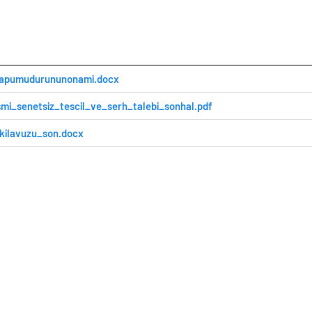
tapumudurununonami.docx
smi_senetsiz_tescil_ve_serh_talebi_sonhal.pdf
kilavuzu_son.docx