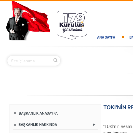
Ana içeriğe atla
Main navi
ANA SAYFA
B
TOKI'NİN R
BAŞKANLIK ANASAYFA
BAŞKANLIK HAKKINDA
"TOKİ'nin Resmi 
sunulmuştur.