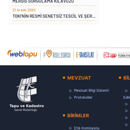
MERSİS SORGULAMA KILAVUZU
21 Aralık 2020
TOKI'NİN RESMİ SENETSİZ TESCİL VE ŞERH TALEBİ
MEVZUAT
Bİ
Mevzuat Bilgi Sistemi
Protokoller
Edi
BİRİMLER
Etik Komisyonu