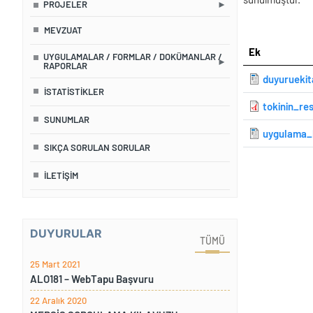
PROJELER
MEVZUAT
Ek
UYGULAMALAR / FORMLAR / DOKÜMANLAR /
RAPORLAR
duyurueki
İSTATISTIKLER
tokinin_re
SUNUMLAR
uygulama_
SIKÇA SORULAN SORULAR
İLETİŞİM
DUYURULAR
TÜMÜ
25 Mart 2021
ALO181 – WebTapu Başvuru
22 Aralık 2020