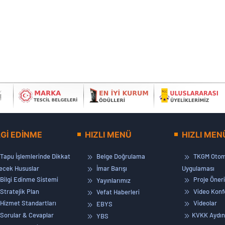
LGİ EDİNME
HIZLI MENÜ
HIZLI MEN
Tapu İşlemlerinde Dikkat
Belge Doğrulama
TKGM Otom
lecek Hususlar
İmar Barışı
Uygulaması
Bilgi Edinme Sistemi
Proje Öneri
Yayınlarımız
Stratejik Plan
Video Konf
Vefat Haberleri
Hizmet Standartları
Videolar
EBYS
Sorular & Cevaplar
KVKK Aydın
YBS