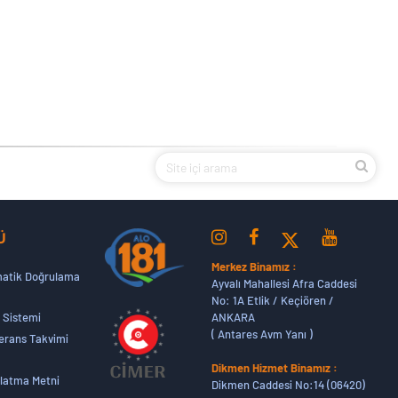
Ü
Merkez Binamız :
atik Doğrulama
Ayvalı Mahallesi Afra Caddesi
No: 1A Etlik / Keçiören /
ANKARA
 Sistemi
( Antares Avm Yanı )
erans Takvimi
Dikmen Hizmet Binamız :
latma Metni
Dikmen Caddesi No:14 (06420)