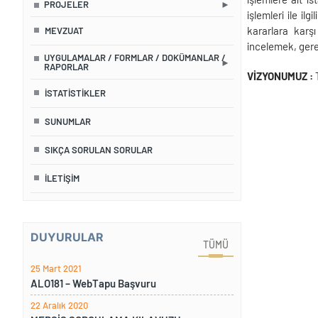
PROJELER
işlemleri ile il
kararlara karş
MEVZUAT
incelemek, gereğ
UYGULAMALAR / FORMLAR / DOKÜMANLAR /
RAPORLAR
VİZYONUMUZ :
İSTATISTIKLER
SUNUMLAR
SIKÇA SORULAN SORULAR
İLETİŞİM
DUYURULAR
TÜMÜ
25 Mart 2021
ALO181 – WebTapu Başvuru
22 Aralık 2020