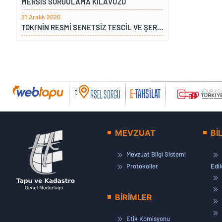
MERSİS SORGULAMA KILAVUZU
21 Aralık 2020
TOKI'NİN RESMİ SENETSİZ TESCİL VE ŞERH TALEBİ
MEVZUAT
Bİ
Mevzuat Bilgi Sistemi
Protokoller
Edi
BİRİMLER
Etik Komisyonu