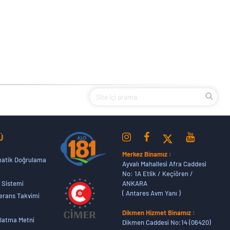
Ü
Merkez Binamız :
atik Doğrulama
Ayvalı Mahallesi Afra Caddesi
No: 1A Etlik / Keçiören /
ANKARA
 Sistemi
( Antares Avm Yanı )
erans Takvimi
Dikmen Hizmet Binamız :
latma Metni
Dikmen Caddesi No:14 (06420)