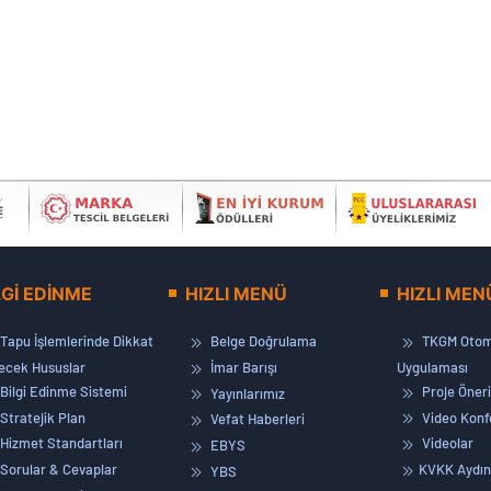
LGİ EDİNME
HIZLI MENÜ
HIZLI MEN
Tapu İşlemlerinde Dikkat
Belge Doğrulama
TKGM Otom
lecek Hususlar
İmar Barışı
Uygulaması
Bilgi Edinme Sistemi
Proje Öneri
Yayınlarımız
Stratejik Plan
Video Konf
Vefat Haberleri
Hizmet Standartları
Videolar
EBYS
Sorular & Cevaplar
KVKK Aydın
YBS