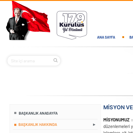
Ana içeriğe atla
Main navi
ANA SAYFA
B
MISYON VE
BAŞKANLIK ANASAYFA
MİSYONUMUZ 
BAŞKANLIK HAKKINDA
düzenlemeleri ya
işlemlere ait i