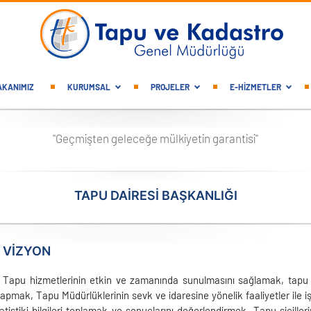
gation
AKANIMIZ
KURUMSAL
PROJELER
E-HİZMETLER
"Geçmişten geleceğe mülkiyetin garantisi"
TAPU DAİRESİ BAŞKANLIĞI
 VIZYON
:
Tapu hizmetlerinin etkin ve zamanında sunulmasını sağlamak, tapu iş
pmak, Tapu Müdürlüklerinin sevk ve idaresine yönelik faaliyetler ile iş
statistiki bilgileri toplamak ve sonuçlarını değerlendirmek, Tapu sicill