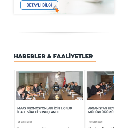
DETAYLI BİLGİ
HABERLER & FAALİYETLER
Ü
MAAŞ PROMOSYONLARI İÇIN 1. GRUP
AFGANİSTAN HEYETİNDEN
İHALE SÜRECI SONUÇLANDI
MÜDÜRLÜĞÜMÜZE ZİYAR
25 Şubat 2026
19 Şubat 2026