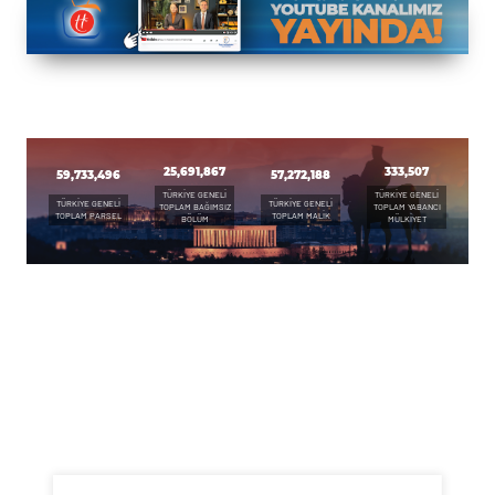
25,691,867
333,507
59,733,496
57,272,188
TÜRKİYE GENELİ
TÜRKİYE GENELİ
TÜRKİYE GENELİ
TÜRKİYE GENELİ
TOPLAM BAĞIMSIZ
TOPLAM YABANCI
TOPLAM PARSEL
TOPLAM MALİK
BÖLÜM
MÜLKİYET