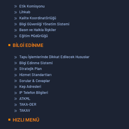
Etik Komisyonu
Görevde Yükselme ve Ünvan Değişikliği Sınavı Sonuçları
Lihkab
(Başarı Sıralı Listeler)
Kalite Koordinatörlüğü
16 Şubat 2026
Bilgi Güvenliği Yönetim Sistemi
Basın ve Halkla İlişkiler
İhtiyati Tedbir Şerhi Hakkında Duyuru
Eğitim Müdürlüğü
10 Şubat 2026
BİLGİ EDİNME
2013/11 Sayılı Genelgede Yapılan Değişiklikler Hakkında
Duyuru
09 Şubat 2026
Tapu İşlemlerinde Dikkat Edilecek Hususlar
Bilgi Edinme Sistemi
EKPSS 2026/1 İle ÖSYM Tarafından Kurumumuz Emrine
Stratejik Plan
Yerleştirilen Adaylar Hakkında Duyuru
Hizmet Standartları
05 Şubat 2026
Sorular & Cevaplar
AYAP 3. GRUP KADASTRO GÜNCELLEME İŞİ Açıklama
Kep Adresleri
Metni
IP Telefon Bilgileri
02 Şubat 2026
ATKML
TAKA-DER
15-27/01/2026 TARİHLERİ ARASINDA YAPILAN GÖREVDE
TAKAV
YÜKSELME VE ÜNVAN DEĞİŞİKLİĞİ SÖZLÜ SINAV
SONUÇLARI VE İTİRAZ USÜLLERİNE DAİR DUYURU
HIZLI MENÜ
30 Ocak 2026