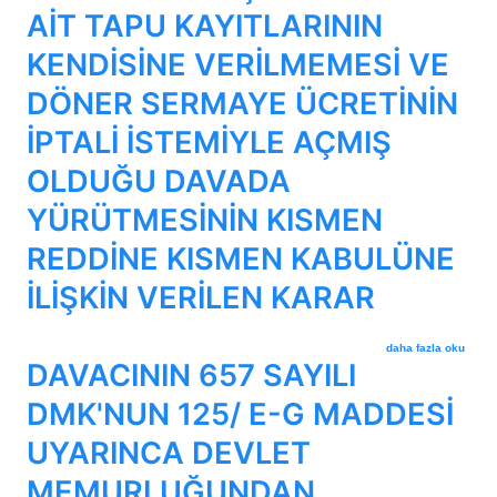
AİT TAPU KAYITLARININ
KENDİSİNE VERİLMEMESİ VE
DÖNER SERMAYE ÜCRETİNİN
İPTALİ İSTEMİYLE AÇMIŞ
OLDUĞU DAVADA
YÜRÜTMESİNİN KISMEN
REDDİNE KISMEN KABULÜNE
İLİŞKİN VERİLEN KARAR
DAVACININ TAŞINMA
daha fazla oku
DAVACININ 657 SAYILI
DMK'NUN 125/ E-G MADDESİ
UYARINCA DEVLET
MEMURLUĞUNDAN