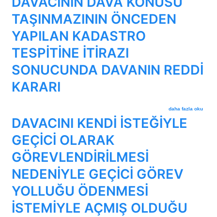
DAVACININ DAVA KONUSU
TAŞINMAZININ ÖNCEDEN
YAPILAN KADASTRO
TESPİTİNE İTİRAZI
SONUCUNDA DAVANIN REDDİ
KARARI
DAVACININ DAVA KO
daha fazla oku
DAVACINI KENDİ İSTEĞİYLE
GEÇİCİ OLARAK
GÖREVLENDİRİLMESİ
NEDENİYLE GEÇİCİ GÖREV
YOLLUĞU ÖDENMESİ
İSTEMİYLE AÇMIŞ OLDUĞU