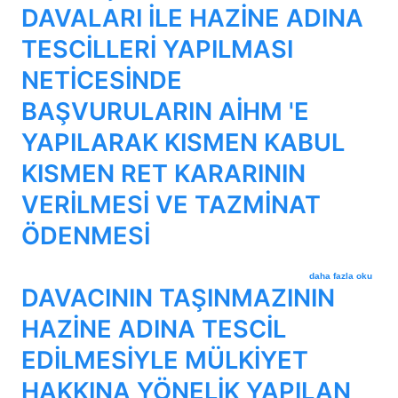
DAVALARI İLE HAZİNE ADINA
TESCİLLERİ YAPILMASI
NETİCESİNDE
BAŞVURULARIN AİHM 'E
YAPILARAK KISMEN KABUL
KISMEN RET KARARININ
VERİLMESİ VE TAZMİNAT
ÖDENMESİ
DAVACILARIN TAŞIN
daha fazla oku
DAVACININ TAŞINMAZININ
HAZİNE ADINA TESCİL
EDİLMESİYLE MÜLKİYET
HAKKINA YÖNELİK YAPILAN