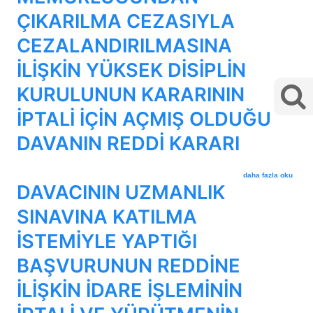
ÇIKARILMA CEZASIYLA
CEZALANDIRILMASINA
İLİŞKİN YÜKSEK DİSİPLİN
KURULUNUN KARARININ
İPTALİ İÇİN AÇMIŞ OLDUĞU
DAVANIN REDDİ KARARI
DAVACININ 657 SAY
daha fazla oku
DAVACININ UZMANLIK
SINAVINA KATILMA
İSTEMİYLE YAPTIĞI
BAŞVURUNUN REDDİNE
İLİŞKİN İDARE İŞLEMİNİN