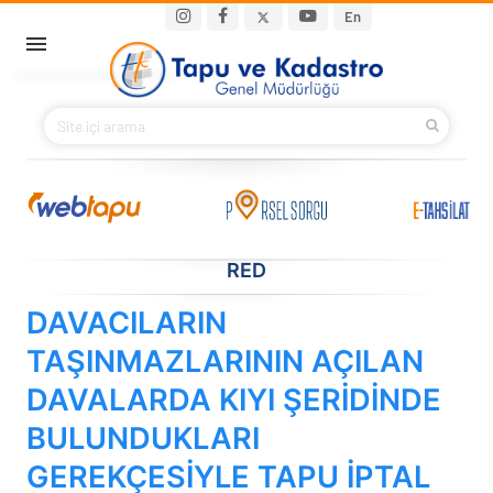
Ana içeriğe atla
Main navigation
En
ANA SAYFA
BAKANIMIZ
KURUMSAL
PROJELER
RED
DAVACILARIN
E-HİZMETLER
TAŞINMAZLARININ AÇILAN
İLETIŞIM
DAVALARDA KIYI ŞERİDİNDE
BULUNDUKLARI
S.S.S.
GEREKÇESİYLE TAPU İPTAL