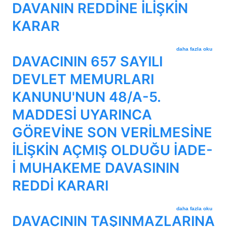
DAVANIN REDDİNE İLİŞKİN
KARAR
DAVACINI KENDİ İS
daha fazla oku
DAVACININ 657 SAYILI
DEVLET MEMURLARI
KANUNU'NUN 48/A-5.
MADDESİ UYARINCA
GÖREVİNE SON VERİLMESİNE
İLİŞKİN AÇMIŞ OLDUĞU İADE-
İ MUHAKEME DAVASININ
REDDİ KARARI
DAVACININ 657 SAY
daha fazla oku
DAVACININ TAŞINMAZLARINA