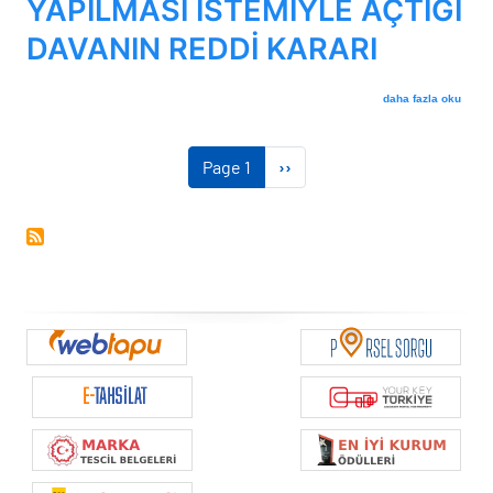
YAPILMASI İSTEMİYLE AÇTIĞI
DAVANIN REDDİ KARARI
DAVACININ 5620 SA
daha fazla oku
Sayfalama
Sonraki sayfa
Page 1
››