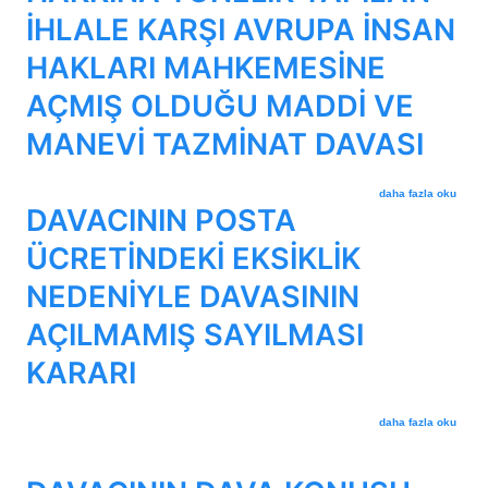
İHLALE KARŞI AVRUPA İNSAN
HAKLARI MAHKEMESİNE
AÇMIŞ OLDUĞU MADDİ VE
MANEVİ TAZMİNAT DAVASI
DAVACININ TAŞINMA
daha fazla oku
DAVACININ POSTA
ÜCRETİNDEKİ EKSİKLİK
NEDENİYLE DAVASININ
AÇILMAMIŞ SAYILMASI
KARARI
DAVACININ POSTA Ü
daha fazla oku