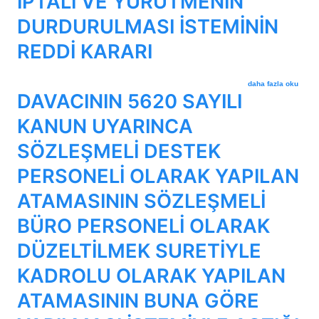
İPTALİ VE YÜRÜTMENİN
DURDURULMASI İSTEMİNİN
REDDİ KARARI
DAVACININ UZMANLI
daha fazla oku
DAVACININ 5620 SAYILI
KANUN UYARINCA
SÖZLEŞMELİ DESTEK
PERSONELİ OLARAK YAPILAN
ATAMASININ SÖZLEŞMELİ
BÜRO PERSONELİ OLARAK
DÜZELTİLMEK SURETİYLE
KADROLU OLARAK YAPILAN
ATAMASININ BUNA GÖRE