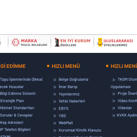
LGİ EDİNME
HIZLI MENÜ
HIZLI MEN
Tapu İşlemlerinde Dikkat
Belge Doğrulama
TKGM Otom
lecek Hususlar
İmar Barışı
Uygulaması
Bilgi Edinme Sistemi
Proje Öneri
Yayınlarımız
Stratejik Plan
Video Konf
Vefat Haberleri
Hizmet Standartları
Videolar
EBYS
Sorular & Cevaplar
KVKK Aydın
YBS
Kep Adresleri
WebMail
IP Telefon Bilgileri
Kurumsal Kimlik Klavuzu
ATKML