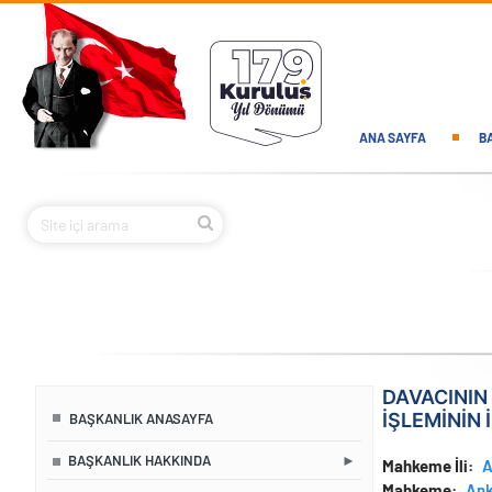
Ana içeriğe atla
Main navi
ANA SAYFA
B
DAVACININ
İŞLEMİNİN
BAŞKANLIK ANASAYFA
BAŞKANLIK HAKKINDA
Mahkeme İli
Mahkeme
Ank