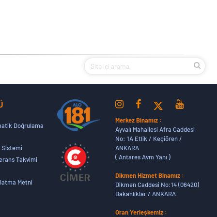
Ü
Merkez Binamız :
atik Doğrulama
Ayvalı Mahallesi Afra Caddesi
No: 1A Etlik / Keçiören /
ANKARA
 Sistemi
( Antares Avm Yanı )
erans Takvimi
Dikmen Hizmet Binamız :
latma Metni
Dikmen Caddesi No:14 (06420)
Bakanlıklar / ANKARA
Oran Yerleşkemiz :