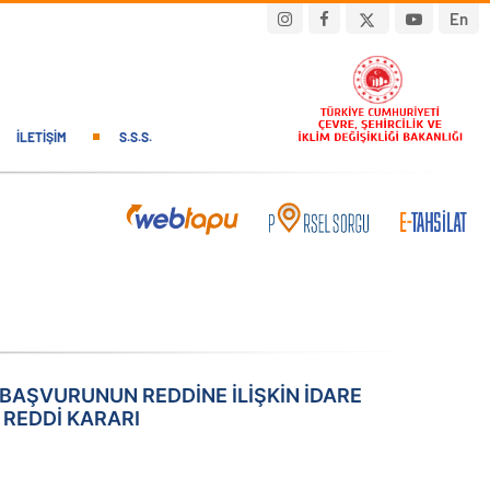
En
İLETIŞIM
S.S.S.
 BAŞVURUNUN REDDİNE İLİŞKİN İDARE
 REDDİ KARARI