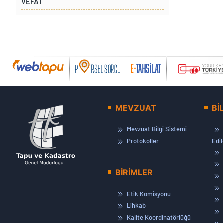
VEFAT
MEVZUAT
Bİ
Mevzuat Bilgi Sistemi
Protokoller
Edi
BİRİMLER
Etik Komisyonu
Lihkab
Kalite Koordinatörlüğü