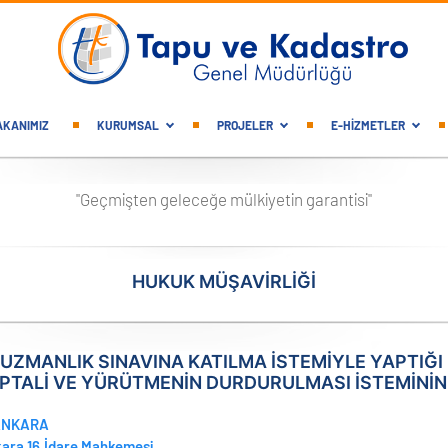
gation
AKANIMIZ
KURUMSAL
PROJELER
E-HİZMETLER
"Geçmişten geleceğe mülkiyetin garantisi"
HUKUK MÜŞAVİRLİĞİ
 UZMANLIK SINAVINA KATILMA İSTEMİYLE YAPTIĞI
 İPTALİ VE YÜRÜTMENİN DURDURULMASI İSTEMİNİN
ANKARA
ara 16.İdare Mahkemesi