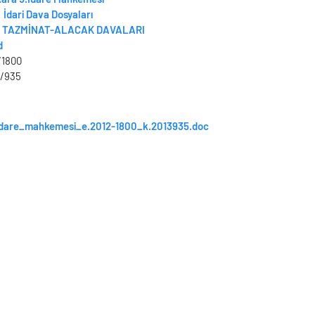
İdari Dava Dosyaları
TAZMİNAT-ALACAK DAVALARI
d
/1800
/935
idare_mahkemesi_e.2012-1800_k.2013935.doc