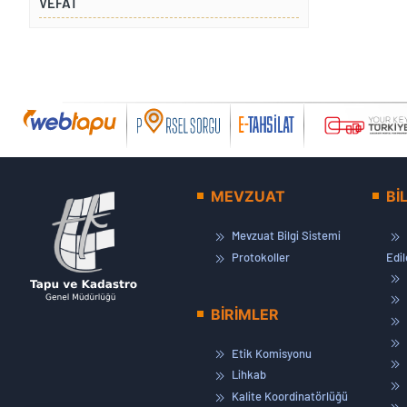
VEFAT
MEVZUAT
Bİ
Mevzuat Bilgi Sistemi
Protokoller
Edi
BİRİMLER
Etik Komisyonu
Lihkab
Kalite Koordinatörlüğü