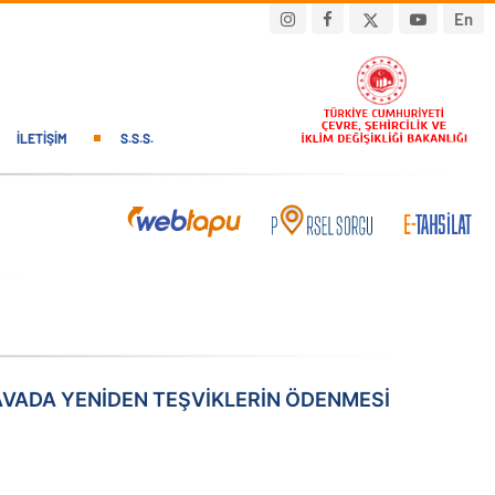
En
İLETIŞIM
S.S.S.
DAVADA YENİDEN TEŞVİKLERİN ÖDENMESİ