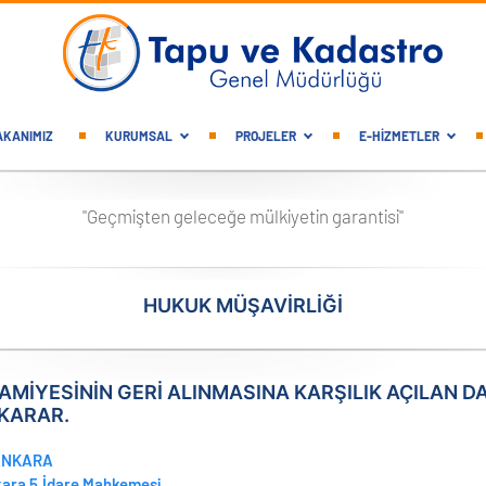
gation
AKANIMIZ
KURUMSAL
PROJELER
E-HİZMETLER
"Geçmişten geleceğe mülkiyetin garantisi"
HUKUK MÜŞAVİRLİĞİ
RAMİYESİNİN GERİ ALINMASINA KARŞILIK AÇILAN 
KARAR.
ANKARA
ara 5.İdare Mahkemesi