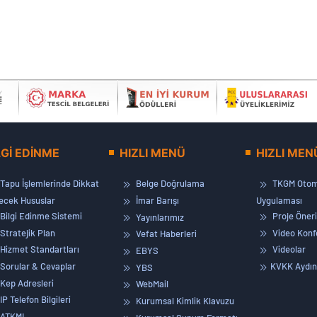
LGİ EDİNME
HIZLI MENÜ
HIZLI MEN
Tapu İşlemlerinde Dikkat
Belge Doğrulama
TKGM Otom
lecek Hususlar
İmar Barışı
Uygulaması
Bilgi Edinme Sistemi
Proje Öneri
Yayınlarımız
Stratejik Plan
Video Konf
Vefat Haberleri
Hizmet Standartları
Videolar
EBYS
Sorular & Cevaplar
KVKK Aydın
YBS
Kep Adresleri
WebMail
IP Telefon Bilgileri
Kurumsal Kimlik Klavuzu
ATKML