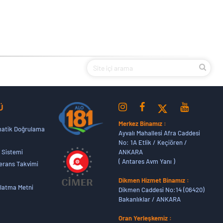
Ü
Merkez Binamız :
atik Doğrulama
Ayvalı Mahallesi Afra Caddesi
No: 1A Etlik / Keçiören /
ANKARA
 Sistemi
( Antares Avm Yanı )
erans Takvimi
Dikmen Hizmet Binamız :
latma Metni
Dikmen Caddesi No:14 (06420)
Bakanlıklar / ANKARA
Oran Yerleşkemiz :