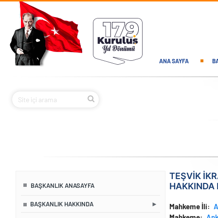
Ana içeriğe atla
Main navi
ANA SAYFA
B
TEŞVİK İK
HAKKINDA 
BAŞKANLIK ANASAYFA
BAŞKANLIK HAKKINDA
Mahkeme İli
Mahkeme
Ank