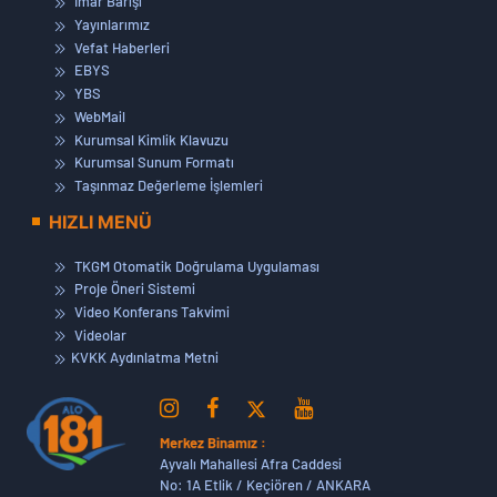
İmar Barışı
Yayınlarımız
Vefat Haberleri
EBYS
YBS
WebMail
Kurumsal Kimlik Klavuzu
Kurumsal Sunum Formatı
Taşınmaz Değerleme İşlemleri
HIZLI MENÜ
TKGM Otomatik Doğrulama Uygulaması
Proje Öneri Sistemi
Video Konferans Takvimi
Videolar
KVKK Aydınlatma Metni
Merkez Binamız :
Ayvalı Mahallesi Afra Caddesi
No: 1A Etlik / Keçiören / ANKARA