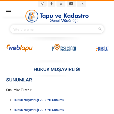
Ana içeriğe atla
Main navigation
En
ANA SAYFA
BAKANIMIZ
KURUMSAL
PROJELER
HUKUK MÜŞAVİRLİĞİ
E-HİZMETLER
SUNUMLAR
İLETIŞIM
Sunumlar Ektedir...
Hukuk Müşavirliği 2012 Yılı Sunumu
S.S.S.
Hukuk Müşavirliği 2013 Yılı Sunumu