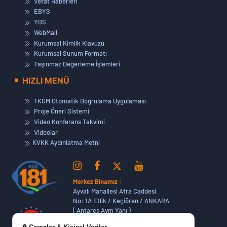
Vefat Haberleri
EBYS
YBS
WebMail
Kurumsal Kimlik Klavuzu
Kurumsal Sunum Formatı
Taşınmaz Değerleme İşlemleri
HIZLI MENÜ
TKGM Otomatik Doğrulama Uygulaması
Proje Öneri Sistemi
Video Konferans Takvimi
Videolar
KVKK Aydınlatma Metni
Merkez Binamız :
Ayvalı Mahallesi Afra Caddesi
No: 1A Etlik / Keçiören / ANKARA
( Antares Avm Yanı )