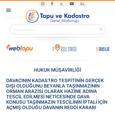
Ana içeriğe atla
Main navigation
En
ANA SAYFA
BAKANIMIZ
KURUMSAL
PROJELER
HUKUK MÜŞAVİRLİĞİ
E-HİZMETLER
DAVACININ KADASTRO TESPİTİNİN GERÇEK
DIŞI OLDUĞUNU BEYANLA TAŞINMAZININ
İLETIŞIM
ORMAN ARAZİSİ OLARAK HAZİNE ADINA
TESCİL EDİLMESİ NETİCESİNDE DAVA
S.S.S.
KONUSU TAŞINMAZIN TESCİLİNİN İPTALİ İÇİN
AÇMIŞ OLDUĞU DAVANIN REDDİ KARARI