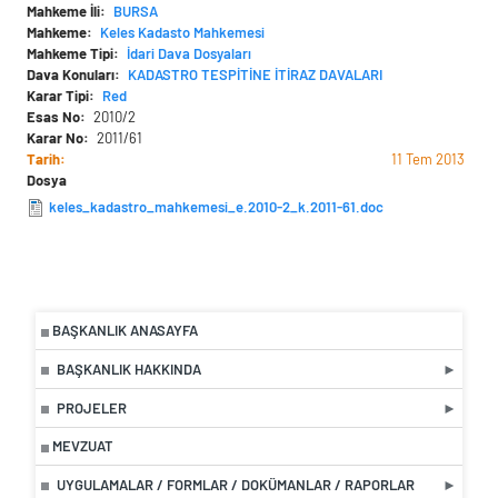
Mahkeme İli
BURSA
Mahkeme
Keles Kadasto Mahkemesi
Mahkeme Tipi
İdari Dava Dosyaları
Dava Konuları
KADASTRO TESPİTİNE İTİRAZ DAVALARI
Karar Tipi
Red
Esas No
2010/2
Karar No
2011/61
Tarih
11 Tem 2013
Dosya
keles_kadastro_mahkemesi_e.2010-2_k.2011-61.doc
BAŞKANLIK ANASAYFA
BAŞKANLIK HAKKINDA
PROJELER
MEVZUAT
UYGULAMALAR / FORMLAR / DOKÜMANLAR / RAPORLAR