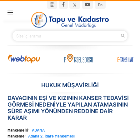
Ana içeriğe atla
Main navigation
En
ANA SAYFA
BAKANIMIZ
KURUMSAL
PROJELER
HUKUK MÜŞAVİRLİĞİ
E-HİZMETLER
DAVACININ EŞİ VE KIZININ KANSER TEDAVİSİ
GÖRMESİ NEDENİYLE YAPILAN ATAMASININ
İLETIŞIM
SÜRE AŞIMI YÖNÜNDEN REDDİNE DAİR
KARAR
S.S.S.
Mahkeme İli
ADANA
Mahkeme
Adana 2. İdare Mahkemesi