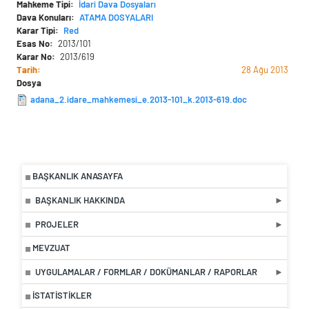
Mahkeme Tipi
İdari Dava Dosyaları
Dava Konuları
ATAMA DOSYALARI
Karar Tipi
Red
Esas No
2013/101
Karar No
2013/619
Tarih
28 Ağu 2013
Dosya
adana_2.idare_mahkemesi_e.2013-101_k.2013-619.doc
BAŞKANLIK ANASAYFA
BAŞKANLIK HAKKINDA
PROJELER
MEVZUAT
UYGULAMALAR / FORMLAR / DOKÜMANLAR / RAPORLAR
İSTATISTIKLER