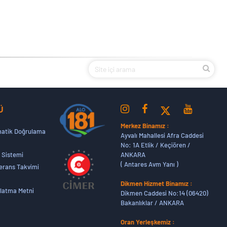
Ü
Merkez Binamız :
atik Doğrulama
Ayvalı Mahallesi Afra Caddesi
No: 1A Etlik / Keçiören /
ANKARA
 Sistemi
( Antares Avm Yanı )
erans Takvimi
Dikmen Hizmet Binamız :
latma Metni
Dikmen Caddesi No:14 (06420)
Bakanlıklar / ANKARA
Oran Yerleşkemiz :