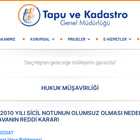
gation
AKANIMIZ
KURUMSAL
PROJELER
E-HİZMETLER
"Geçmişten geleceğe mülkiyetin garantisi"
HUKUK MÜŞAVİRLİĞİ
2010 YILI SİCİL NOTUNUN OLUMSUZ OLMASI NEDENİ
VANIN REDDİ KARARI
OZGAT
gat İdare Mahkemesi