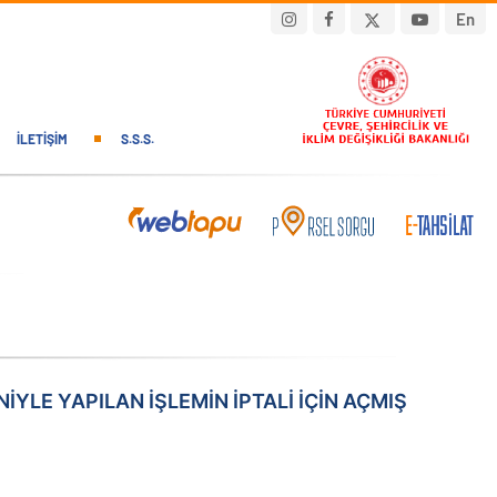
En
İLETIŞIM
S.S.S.
YLE YAPILAN İŞLEMİN İPTALİ İÇİN AÇMIŞ