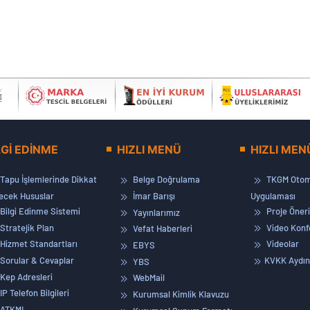
LGİ EDİNME
HIZLI MENÜ
HIZLI MEN
Tapu İşlemlerinde Dikkat
Belge Doğrulama
TKGM Otom
lecek Hususlar
İmar Barışı
Uygulaması
Bilgi Edinme Sistemi
Proje Öneri
Yayınlarımız
Stratejik Plan
Video Konf
Vefat Haberleri
Hizmet Standartları
Videolar
EBYS
Sorular & Cevaplar
KVKK Aydın
YBS
Kep Adresleri
WebMail
IP Telefon Bilgileri
Kurumsal Kimlik Klavuzu
ATKML