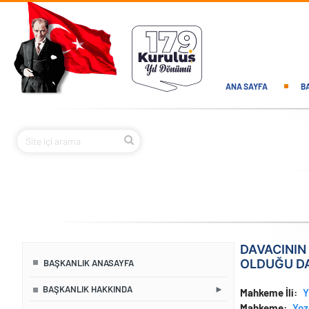
Ana içeriğe atla
Main navi
ANA SAYFA
B
DAVACININ 
OLDUĞU DA
BAŞKANLIK ANASAYFA
BAŞKANLIK HAKKINDA
Mahkeme İli
Y
Mahkeme
Yoz