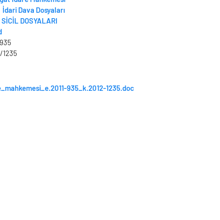
İdari Dava Dosyaları
SİCİL DOSYALARI
d
/935
/1235
e_mahkemesi_e.2011-935_k.2012-1235.doc