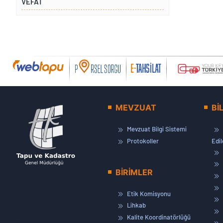
VEFAT
MEVZUAT
Bİ
Mevzuat Bilgi Sistemi
Protokoller
Edi
BİRİMLER
Etik Komisyonu
Lihkab
Kalite Koordinatörlüğü