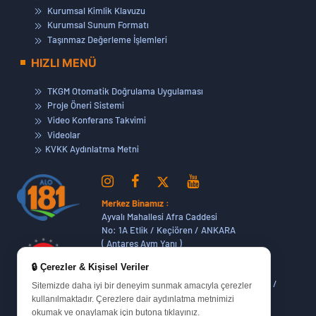
Kurumsal Kimlik Klavuzu
Kurumsal Sunum Formatı
Taşınmaz Değerleme İşlemleri
HIZLI MENÜ
TKGM Otomatik Doğrulama Uygulaması
Proje Öneri Sistemi
Video Konferans Takvimi
Videolar
KVKK Aydınlatma Metni
Merkez Binamız :
Ayvalı Mahallesi Afra Caddesi
No: 1A Etlik / Keçiören / ANKARA
( Antares Avm Yanı )
🔒 Çerezler & Kişisel Veriler
Dikmen Hizmet Binamız :
Dikmen Caddesi No:14 (06420) Bakanlıklar /
Sitemizde daha iyi bir deneyim sunmak amacıyla çerezler
ANKARA
kullanılmaktadır. Çerezlere dair aydınlatma metnimizi
okumak ve onaylamak için butona tıklayınız.