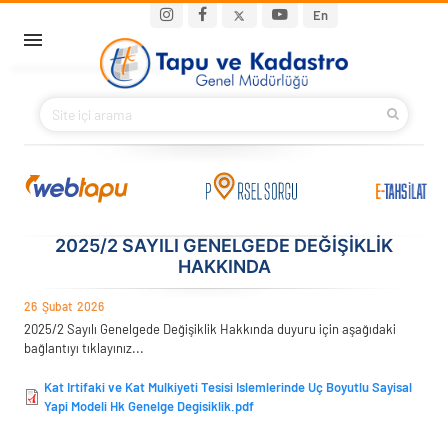
Ana içeriğe atla
Main navigation
En
ANA SAYFA
BAKANIMIZ
KURUMSAL
PROJELER
2025/2 SAYILI GENELGEDE DEĞIŞIKLIK
HAKKINDA
E-HİZMETLER
26
Şubat
2026
2025/2 Sayılı Genelgede Değişiklik Hakkında duyuru için aşağıdaki
İLETIŞIM
bağlantıyı tıklayınız...
Kat Irtifaki ve Kat Mulkiyeti Tesisi Islemlerinde Uç Boyutlu Sayisal
S.S.S.
Yapi Modeli Hk Genelge Degisiklik.pdf