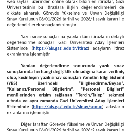
web sayfası üzerinden online olarak bildirilen itirazlar, Gazi
Üniversitesinin bu itirazlara ilişkin değerlendirmeleri de
dikkate alınarak, Görevde Yükselme ve Ünvan Değişikliği
Sınav Kurulunun 06/01/2026 tarihli ve 2026/1 sayılı kararı ile
değerlendirilerek sonuçlandırılmıştır.
Yazılı sınav sonuçlarına yapılan tüm itirazların detaylı
değerlendirme sonuçları Gazi Üniversitesi Aday İşlemleri
Sisteminde (
https://ais.gazi.edu.tr/itiraz
) adayların itiraz
ekranlarına işlenmiştir.
Yapılan değerlendirme sonucunda yazılı sınav
sonuçlarında herhangi değişiklik olmadığına karar verilmiş
olup, kesinleşen yazılı sınav sonuçları Yönetim Bilgi Sistemi
(YBS) üzerindeki “Bilgilendirme/Beyan”,
“Kullanıcı/Personel Bilgilerim”, “Personel Bilgileri”
menülerinden erişim sağlanan “Tercih/Talep” sekmesi
altında ve aynı zamanda Gazi Üniversitesi Aday İşlemleri
Sisteminde (
https://ais.gazi.edu.tr/sinav/sonuc
) adayların
ekranlarına işlenmiştir.
Diğer taraftan Görevde Yükselme ve Ünvan Değişikliği
Sınav Kurulunun 06/01/2026 tarihli ve 2026/2 sayılı kararı ile