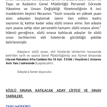
Tapu ve Kadastro Genel Müdürlüğü Personeli Görevde
Yükselme ve Unvan Değişikliği Yönetmeliğinin 8 inci
maddesinin beşinci fıkrasının “Yazılı sınavda en yüksek puan
alan adaydan başlamak üzere ilan edilen kadro
sayısının üç katına kadar aday sözlü sınava alınır. Son adayla
aynı puana sahip olan personelin tamamı sözlü sınava alınır.”
hükmü gereğince, sözlü sınava katılacak adaylar ile sözlü
sınav tarihlerinin ekli listelerde görüldüğü şekilde
belirlenmiştir.
Adayların sözlü sınavı, ekli listelerde isimlerinin karşısında
belirtilen tarih ve saatte Genel Müdürlüğümüz ana hizmet binasında
(Ayvalı Mahallesi Afra Caddesi No:1A Kat: 3 Etlik / Keçiören ( Antares
Avm Yanı ) adresinde )
yapılacaktır.
Adaylara ilanen duyurulur.
SÖZLÜ SINAVA KATILACAK ADAY LİSTESİ VE SINAV
TARİHLERİ:
TAPU MÜDÜRÜ