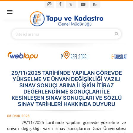
Ana içeriğe atla
Main navigation
En
ANA SAYFA
BAKANIMIZ
KURUMSAL
PROJELER
29/11/2025 TARİHİNDE YAPILAN GÖREVDE
YÜKSELME VE ÜNVAN DEĞİŞİKLİĞİ YAZILI
SINAV SONUÇLARINA İLİŞKİN İTİRAZ
E-HİZMETLER
DEĞERLENDİRME SONUÇLARI İLE
KESİNLEŞEN SINAV SONUÇLARI VE SÖZLÜ
İLETIŞIM
SINAV TARİHLERİ HAKKINDA DUYURU
08
Ocak
2026
S.S.S.
29/11/2025 tarihinde yapılan görevde yükselme ve
ünvan değişikliği yazılı sınav sonuçlarına Gazi Üniversitesi