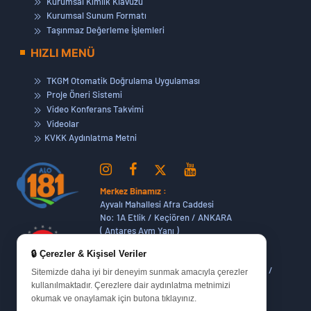
Kurumsal Kimlik Klavuzu
Kurumsal Sunum Formatı
Taşınmaz Değerleme İşlemleri
HIZLI MENÜ
TKGM Otomatik Doğrulama Uygulaması
Proje Öneri Sistemi
Video Konferans Takvimi
Videolar
KVKK Aydınlatma Metni
Merkez Binamız :
Ayvalı Mahallesi Afra Caddesi
No: 1A Etlik / Keçiören / ANKARA
( Antares Avm Yanı )
🔒 Çerezler & Kişisel Veriler
Dikmen Hizmet Binamız :
Dikmen Caddesi No:14 (06420) Bakanlıklar /
Sitemizde daha iyi bir deneyim sunmak amacıyla çerezler
ANKARA
kullanılmaktadır. Çerezlere dair aydınlatma metnimizi
okumak ve onaylamak için butona tıklayınız.
Oran Yerleşkemiz :