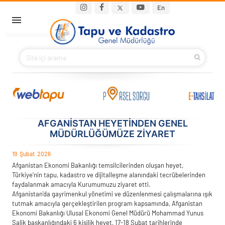
Ana içeriğe atla
Main navigation
En
ANA SAYFA
BAKANIMIZ
KURUMSAL
PROJELER
AFGANİSTAN HEYETİNDEN GENEL
MÜDÜRLÜĞÜMÜZE ZİYARET
E-HİZMETLER
19
Şubat
2026
Afganistan Ekonomi Bakanlığı temsilcilerinden oluşan heyet,
İLETIŞIM
Türkiye’nin tapu, kadastro ve dijitalleşme alanındaki tecrübelerinden
faydalanmak amacıyla Kurumumuzu ziyaret etti.
Afganistan'da gayrimenkul yönetimi ve düzenlenmesi çalışmalarına ışık
S.S.S.
tutmak amacıyla gerçekleştirilen program kapsamında, Afganistan
Ekonomi Bakanlığı Ulusal Ekonomi Genel Müdürü Mohammad Yunus
Salik başkanlığındaki 6 kişilik heyet, 17-18 Şubat tarihlerinde