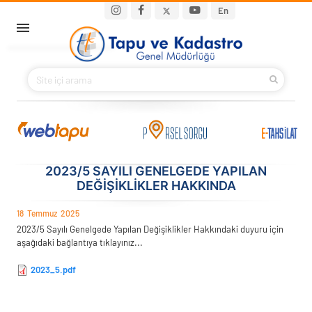
Ana içeriğe atla
Main navigation
En
ANA SAYFA
BAKANIMIZ
KURUMSAL
PROJELER
2023/5 SAYILI GENELGEDE YAPILAN
DEĞIŞIKLIKLER HAKKINDA
E-HİZMETLER
18
Temmuz
2025
2023/5 Sayılı Genelgede Yapılan Değişiklikler Hakkındaki duyuru için
İLETIŞIM
aşağıdaki bağlantıya tıklayınız...
2023_5.pdf
S.S.S.