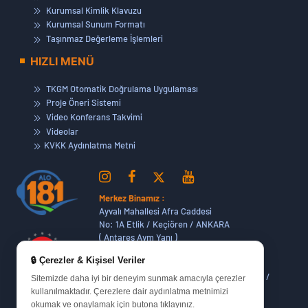
Kurumsal Kimlik Klavuzu
Kurumsal Sunum Formatı
Taşınmaz Değerleme İşlemleri
HIZLI MENÜ
TKGM Otomatik Doğrulama Uygulaması
Proje Öneri Sistemi
Video Konferans Takvimi
Videolar
KVKK Aydınlatma Metni
Merkez Binamız :
Ayvalı Mahallesi Afra Caddesi
No: 1A Etlik / Keçiören / ANKARA
( Antares Avm Yanı )
🔒 Çerezler & Kişisel Veriler
Dikmen Hizmet Binamız :
Dikmen Caddesi No:14 (06420) Bakanlıklar /
Sitemizde daha iyi bir deneyim sunmak amacıyla çerezler
ANKARA
kullanılmaktadır. Çerezlere dair aydınlatma metnimizi
okumak ve onaylamak için butona tıklayınız.