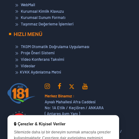
WebMail
Kurumsal Kimlik Klavuzu
Kurumsal Sunum Formatı
Taşınmaz Değerleme İşlemleri
HIZLI MENÜ
TKGM Otomatik Doğrulama Uygulaması
Proje Öneri Sistemi
Video Konferans Takvimi
Videolar
KVKK Aydınlatma Metni
Merkez Binamız :
Ayvalı Mahallesi Afra Caddesi
No: 1A Etlik / Keçiören / ANKARA
( Antares Avm Yanı )
🔒 Çerezler & Kişisel Veriler
Dikmen Hizmet Binamız :
Dikmen Caddesi No:14 (06420) Bakanlıklar /
Sitemizde daha iyi bir deneyim sunmak amacıyla çerezler
ANKARA
kullanılmaktadır. Çerezlere dair aydınlatma metnimizi