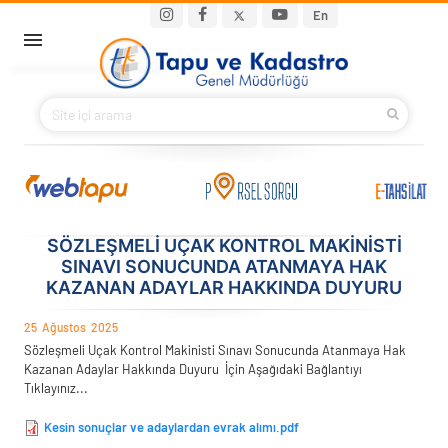
Ana içeriğe atla
Main navigation
En
ANA SAYFA
BAKANIMIZ
KURUMSAL
PROJELER
SÖZLEŞMELİ UÇAK KONTROL MAKİNİSTİ
SINAVI SONUCUNDA ATANMAYA HAK
KAZANAN ADAYLAR HAKKINDA DUYURU
E-HİZMETLER
25
Ağustos
2025
İLETIŞIM
Sözleşmeli Uçak Kontrol Makinisti Sınavı Sonucunda Atanmaya Hak
Kazanan Adaylar Hakkında Duyuru
İçin Aşağıdaki Bağlantıyı
Tıklayınız...
S.S.S.
Kesin sonuçlar ve adaylardan evrak alımı.pdf