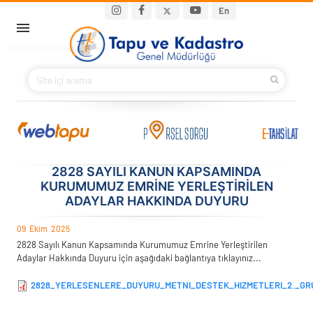
Ana içeriğe atla
Main navigation
En
ANA SAYFA
BAKANIMIZ
KURUMSAL
PROJELER
2828 SAYILI KANUN KAPSAMINDA
KURUMUMUZ EMRINE YERLEŞTIRILEN
ADAYLAR HAKKINDA DUYURU
E-HİZMETLER
09
Ekim
2025
İLETIŞIM
2828 Sayılı Kanun Kapsamında Kurumumuz Emrine Yerleştirilen
Adaylar Hakkında Duyuru için aşağıdaki bağlantıya tıklayınız...
S.S.S.
2828_YERLESENLERE_DUYURU_METNI_DESTEK_HIZMETLERI_2._GRU