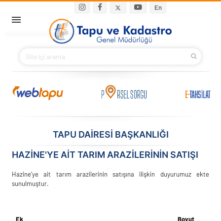
Ana içeriğe atla
Main navigation
En
ANA SAYFA
BAKANIMIZ
KURUMSAL
PROJELER
TAPU DAİRESİ BAŞKANLIĞI
E-HİZMETLER
HAZİNE'YE AİT TARIM ARAZİLERİNİN SATIŞI
İLETIŞIM
Hazine'ye ait tarım arazilerinin satışına ilişkin duyurumuz ekte
sunulmuştur.
S.S.S.
Ek
Boyut