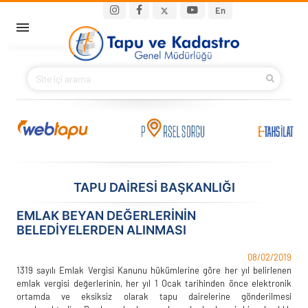
Ana içeriğe atla
Main navigation
En
ANA SAYFA
BAKANIMIZ
KURUMSAL
PROJELER
TAPU DAİRESİ BAŞKANLIĞI
E-HİZMETLER
EMLAK BEYAN DEĞERLERİNİN
BELEDİYELERDEN ALINMASI
İLETIŞIM
08/02/2019
1319 sayılı Emlak Vergisi Kanunu hükümlerine göre her yıl belirlenen
S.S.S.
emlak vergisi değerlerinin, her yıl 1 Ocak tarihinden önce elektronik
ortamda ve eksiksiz olarak tapu dairelerine gönderilmesi