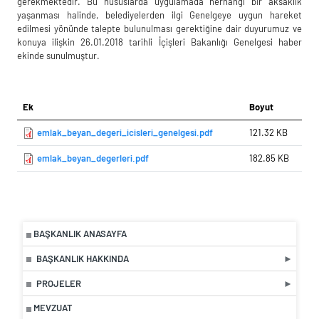
gerekmektedir. Bu hususlarda uygulamada herhangi bir aksaklık
yaşanması halinde, belediyelerden ilgi Genelgeye uygun hareket
edilmesi yönünde talepte bulunulması gerektiğine dair duyurumuz ve
konuya ilişkin 26.01.2018 tarihli İçişleri Bakanlığı Genelgesi haber
ekinde sunulmuştur.
Ek
Boyut
emlak_beyan_degeri_icisleri_genelgesi.pdf
121.32 KB
emlak_beyan_degerleri.pdf
182.85 KB
BAŞKANLIK ANASAYFA
BAŞKANLIK HAKKINDA
PROJELER
MEVZUAT