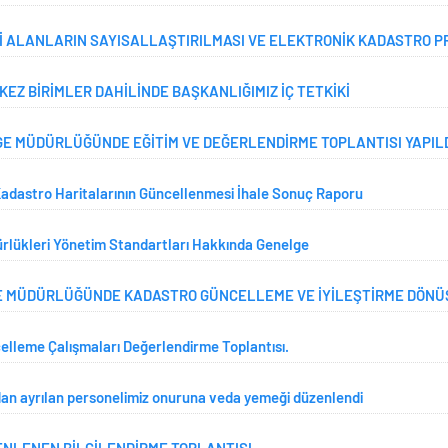
İ ALANLARIN SAYISALLAŞTIRILMASI VE ELEKTRONİK KADASTRO P
RKEZ BİRİMLER DAHİLİNDE BAŞKANLIĞIMIZ İÇ TETKİKİ
E MÜDÜRLÜĞÜNDE EĞİTİM VE DEĞERLENDİRME TOPLANTISI YAPIL
adastro Haritalarının Güncellenmesi İhale Sonuç Raporu
rlükleri Yönetim Standartları Hakkında Genelge
E MÜDÜRLÜĞÜNDE KADASTRO GÜNCELLEME VE İYİLEŞTİRME DÖNÜ
lleme Çalışmaları Değerlendirme Toplantısı.
an ayrılan personelimiz onuruna veda yemeği düzenlendi