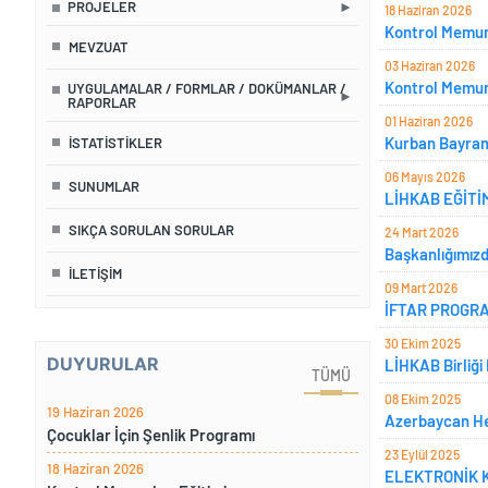
PROJELER
18 Haziran 2026
Kontrol Memurl
MEVZUAT
03 Haziran 2026
Kontrol Memur
UYGULAMALAR / FORMLAR / DOKÜMANLAR /
RAPORLAR
01 Haziran 2026
Kurban Bayram
İSTATISTIKLER
06 Mayıs 2026
SUNUMLAR
LİHKAB EĞİTİ
SIKÇA SORULAN SORULAR
24 Mart 2026
Başkanlığımız
İLETIŞIM
09 Mart 2026
İFTAR PROGR
30 Ekim 2025
DUYURULAR
LİHKAB Birliği 
TÜMÜ
08 Ekim 2025
19 Haziran 2026
Azerbaycan Hey
Çocuklar İçin Şenlik Programı
23 Eylül 2025
18 Haziran 2026
ELEKTRONİK K