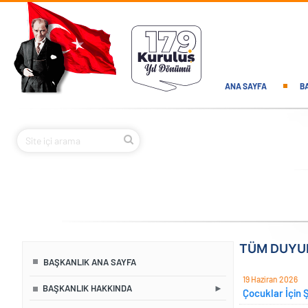
Ana içeriğe atla
Main navi
ANA SAYFA
B
TÜM DUYU
BAŞKANLIK ANA SAYFA
19 Haziran 2026
BAŞKANLIK HAKKINDA
Çocuklar İçin 