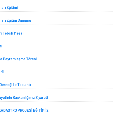
arı Eğitimi
ları Eğitim Sunumu
ı Tebrik Mesajı
Mİ
da Bayramlaşma Töreni
AMI
Derneği ile Toplantı
etinin Başkanlığımız Ziyareti
ADASTRO PROJESİ EĞİTİMİ 2