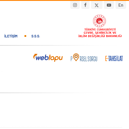
En
İLETIŞIM
S.S.S.