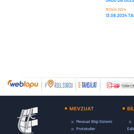
ORDU’DA DÜZ
18 Ekim 2024
13.08.2024 T
Sayfalama
MEVZUAT
Bİ
Mevzuat Bilgi Sistemi
Protokoller
Edi