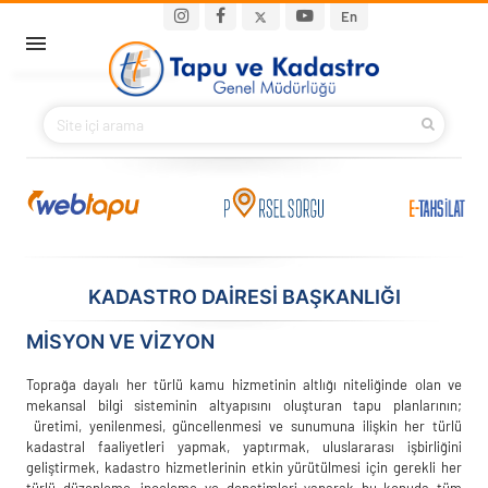
Ana içeriğe atla
Main navigation
En
ANA SAYFA
BAKANIMIZ
KURUMSAL
PROJELER
KADASTRO DAİRESİ BAŞKANLIĞI
E-HİZMETLER
MISYON VE VIZYON
İLETIŞIM
Toprağa dayalı her türlü kamu hizmetinin altlığı niteliğinde olan ve
mekansal bilgi sisteminin altyapısını oluşturan tapu planlarının;
üretimi, yenilenmesi, güncellenmesi ve sunumuna ilişkin her türlü
S.S.S.
kadastral faaliyetleri yapmak, yaptırmak, uluslararası işbirliğini
geliştirmek, kadastro hizmetlerinin etkin yürütülmesi için gerekli her
türlü düzenleme, inceleme ve denetimleri yaparak bu konuda tüm