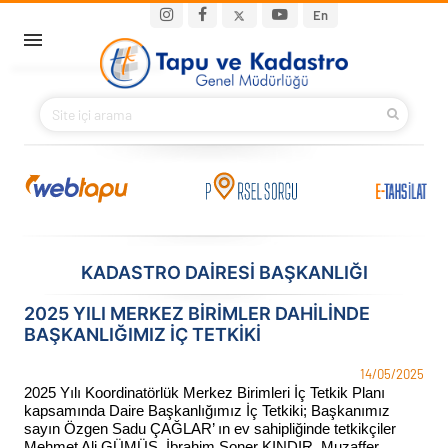
Ana içeriğe atla
Main navigation
En
ANA SAYFA
BAKANIMIZ
KURUMSAL
PROJELER
KADASTRO DAİRESİ BAŞKANLIĞI
E-HİZMETLER
2025 YILI MERKEZ BİRİMLER DAHİLİNDE
BAŞKANLIĞIMIZ İÇ TETKİKİ
İLETIŞIM
14/05/2025
2025 Yılı Koordinatörlük Merkez Birimleri İç Tetkik Planı
S.S.S.
kapsamında Daire Başkanlığımız İç Tetkiki; Başkanımız
sayın Özgen Sadu ÇAĞLAR’ ın ev sahipliğinde tetkikçiler
Mehmet Ali GÜMÜŞ, İbrahim Soner KINDIR, Muzaffer