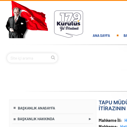
Ana içeriğe atla
Main navi
ANA SAYFA
B
TAPU MÜDÜ
İTİRAZININ
BAŞKANLIK ANASAYFA
BAŞKANLIK HAKKINDA
Mahkeme İli
H
Mahkeme
Hat