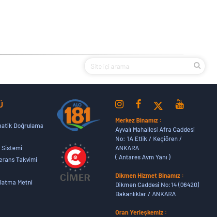
Ü
Merkez Binamız :
atik Doğrulama
Ayvalı Mahallesi Afra Caddesi
No: 1A Etlik / Keçiören /
ANKARA
 Sistemi
( Antares Avm Yanı )
erans Takvimi
Dikmen Hizmet Binamız :
latma Metni
Dikmen Caddesi No:14 (06420)
Bakanlıklar / ANKARA
Oran Yerleşkemiz :