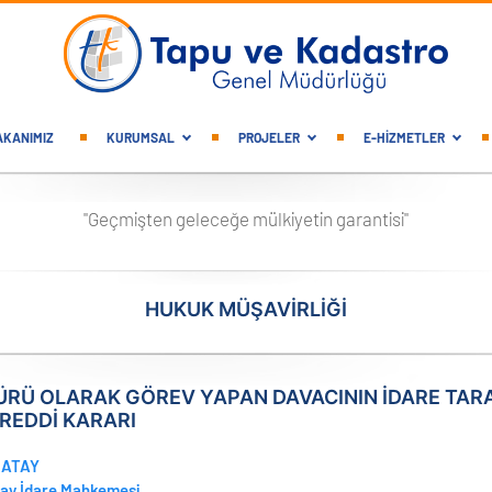
gation
AKANIMIZ
KURUMSAL
PROJELER
E-HİZMETLER
"Geçmişten geleceğe mülkiyetin garantisi"
HUKUK MÜŞAVİRLİĞİ
RÜ OLARAK GÖREV YAPAN DAVACININ İDARE TAR
 REDDİ KARARI
ATAY
ay İdare Mahkemesi