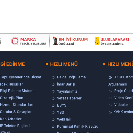
LGİ EDİNME
HIZLI MENÜ
HIZLI MEN
Tapu İşlemlerinde Dikkat
Belge Doğrulama
TKGM Otom
lecek Hususlar
İmar Barışı
Uygulaması
Bilgi Edinme Sistemi
Proje Öneri
Yayınlarımız
Stratejik Plan
Video Konf
Vefat Haberleri
Hizmet Standartları
Videolar
EBYS
Sorular & Cevaplar
KVKK Aydın
YBS
Kep Adresleri
WebMail
IP Telefon Bilgileri
Kurumsal Kimlik Klavuzu
ATKML