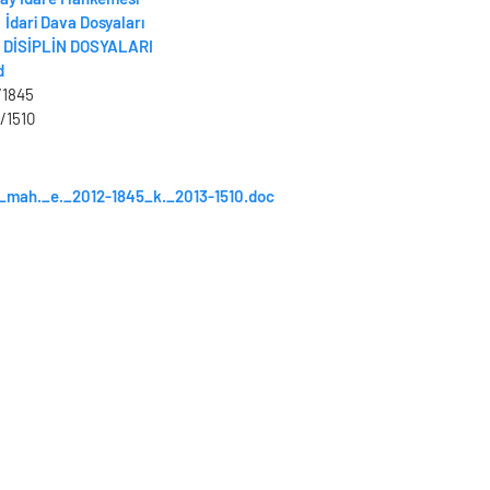
İdari Dava Dosyaları
DİSİPLİN DOSYALARI
d
/1845
/1510
_mah._e._2012-1845_k._2013-1510.doc