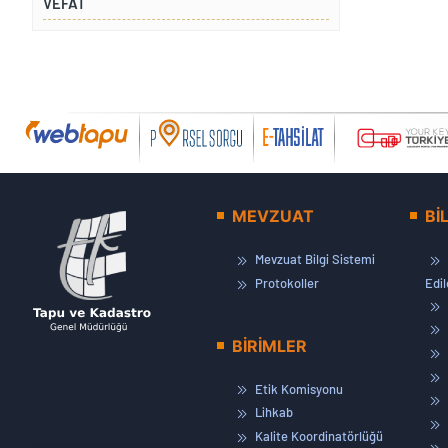
VEFAT
MEVZUAT
Bİ
Mevzuat Bilgi Sistemi
Protokoller
Edi
BİRİMLER
Etik Komisyonu
Lihkab
Kalite Koordinatörlüğü