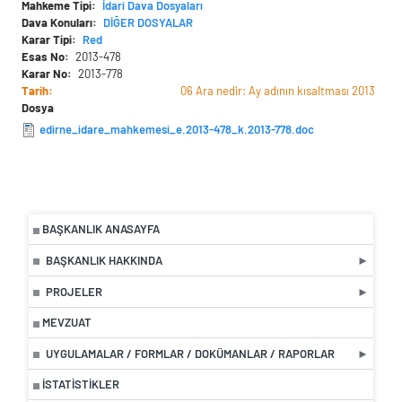
Mahkeme Tipi
İdari Dava Dosyaları
Dava Konuları
DİĞER DOSYALAR
Karar Tipi
Red
Esas No
2013-478
Karar No
2013-778
Tarih
06 Ara nedir: Ay adının kısaltması 2013
Dosya
edirne_idare_mahkemesi_e.2013-478_k.2013-778.doc
BAŞKANLIK ANASAYFA
BAŞKANLIK HAKKINDA
PROJELER
MEVZUAT
UYGULAMALAR / FORMLAR / DOKÜMANLAR / RAPORLAR
İSTATISTIKLER