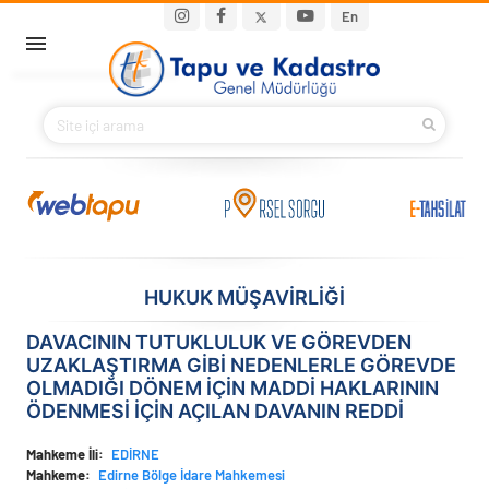
Ana içeriğe atla
Main navigation
En
ANA SAYFA
BAKANIMIZ
KURUMSAL
PROJELER
HUKUK MÜŞAVİRLİĞİ
E-HİZMETLER
DAVACININ TUTUKLULUK VE GÖREVDEN
UZAKLAŞTIRMA GİBİ NEDENLERLE GÖREVDE
İLETIŞIM
OLMADIĞI DÖNEM İÇİN MADDİ HAKLARININ
ÖDENMESİ İÇİN AÇILAN DAVANIN REDDİ
S.S.S.
Mahkeme İli
EDİRNE
Mahkeme
Edirne Bölge İdare Mahkemesi