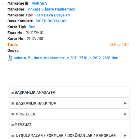
Mahkeme İli
ANKARA
Mahkeme
Ankara 5.İdare Mahkemesi
Mahkeme Tipi
İdari Dava Dosyaları
Dava Konuları
DİĞER DOSYALAR
Karar Tipi
Red
Esas No
2011/2510
Karar No
2012/2691
Tarih
26 Haz 2013
Dosya
ankara_5._dare_mahkemesi_e.2011-2510_k.2012-2691.doc
BAŞKANLIK ANASAYFA
BAŞKANLIK HAKKINDA
PROJELER
MEVZUAT
UYGULAMALAR / FORMLAR / DOKÜMANLAR / RAPORLAR