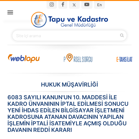
Ana içeriğe atla
Main navigation
En
ANA SAYFA
BAKANIMIZ
KURUMSAL
PROJELER
HUKUK MÜŞAVİRLİĞİ
E-HİZMETLER
6083 SAYILI KANUN'UN 10. MADDESİ İLE
KADRO ÜNVANININ İPTAL EDİLMESİ SONUCU
İLETIŞIM
YENİ İHDAS EDİLEN BİLGİSAYAR İŞLETMENİ
KADROSUNA ATANAN DAVACININ YAPILAN
S.S.S.
İŞLEMİN İPTALİ İSATEMİYLE AÇMIŞ OLDUĞU
DAVANIN REDDİ KARARI