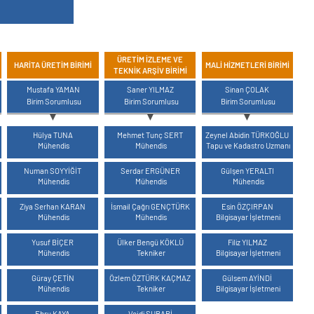
ÜRETIM İZLEME VE
HARITA ÜRETIM BIRIMI
MALI HIZMETLERI BIRIMI
TEKNIK ARŞIV BIRIMI
MAVİ
MAVİ
MAVİ
Mustafa YAMAN
Saner YILMAZ
Sinan ÇOLAK
Birim Sorumlusu
Birim Sorumlusu
Birim Sorumlusu
MAVİ
MAVİ
MAVİ
Hülya TUNA
Mehmet Tunç SERT
Zeynel Abidin TÜRKOĞLU
Mühendis
Mühendis
Tapu ve Kadastro Uzmanı
MAVİ
MAVİ
MAVİ
Numan SOYYİĞİT
Serdar ERGÜNER
Gülşen YERALTI
Mühendis
Mühendis
Mühendis
MAVİ
MAVİ
MAVİ
Ziya Serhan KARAN
İsmail Çağrı GENÇTÜRK
Esin ÖZÇIRPAN
Mühendis
Mühendis
Bilgisayar İşletmeni
MAVİ
MAVİ
MAVİ
Yusuf BİÇER
Ülker Bengü KÖKLÜ
Filiz YILMAZ
Mühendis
Tekniker
Bilgisayar İşletmeni
MAVİ
MAVİ
MAVİ
Güray ÇETİN
Özlem ÖZTÜRK KAÇMAZ
Gülsem AYİNDİ
Mühendis
Tekniker
Bilgisayar İşletmeni
MAVİ
MAVİ
Ebru KAYA
Vejdi SUBARİ