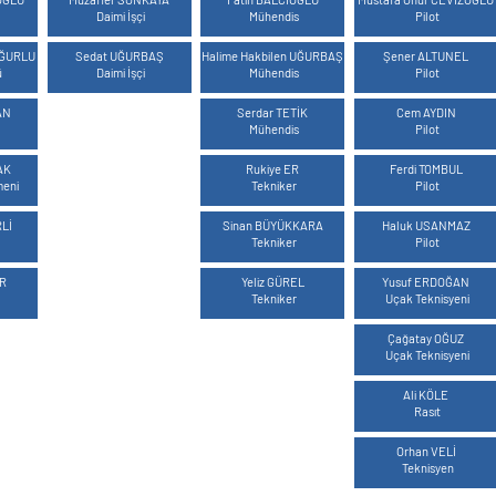
Daimi İşçi
Mühendis
Pilot
MAVİ
MAVİ
MAVİ
UĞURLU
Sedat UĞURBAŞ
Halime Hakbilen UĞURBAŞ
Şener ALTUNEL
ü
Daimi İşçi
Mühendis
Pilot
MAVİ
MAVİ
AN
Serdar TETİK
Cem AYDIN
Mühendis
Pilot
MAVİ
MAVİ
AK
Rukiye ER
Ferdi TOMBUL
meni
Tekniker
Pilot
MAVİ
MAVİ
RLİ
Sinan BÜYÜKKARA
Haluk USANMAZ
Tekniker
Pilot
MAVİ
MAVİ
İR
Yeliz GÜREL
Yusuf ERDOĞAN
Tekniker
Uçak Teknisyeni
MAVİ
Çağatay OĞUZ
Uçak Teknisyeni
MAVİ
Ali KÖLE
Rasıt
MAVİ
Orhan VELİ
Teknisyen