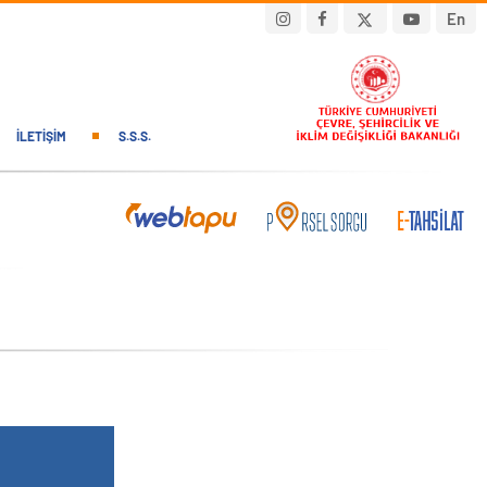
En
İLETIŞIM
S.S.S.