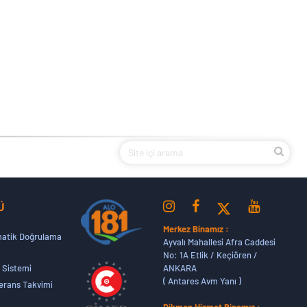
Ü
Merkez Binamız :
atik Doğrulama
Ayvalı Mahallesi Afra Caddesi
No: 1A Etlik / Keçiören /
ANKARA
 Sistemi
( Antares Avm Yanı )
erans Takvimi