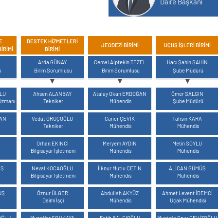
Daire Başkanı
E
DESTEK HIZMETLERI
JEODEZI BIRIMI
UÇUŞ İŞLERI BIRIMI
IRIMI
BIRIMI
MAVİ
MAVİ
MAVİ
Arda GÜNAY
Cemal Alptekin TEZEL
Hacı Şahin ŞAHİN
ü
Birim Sorumlusu
Birim Sorumlusu
Şube Müdürü
MAVİ
MAVİ
MAVİ
ĞLU
Ahsen ALANBAY
Atalay Okan ERDOĞAN
Ömer SALGIN
Uzmanı
Tekniker
Mühendis
Şube Müdürü
MAVİ
MAVİ
MAVİ
BAN
Vedat ORUÇOĞLU
Caner ÇEVİK
Tahsin KARA
Tekniker
Mühendis
Mühendis
MAVİ
MAVİ
MAVİ
N
Orhan EKİNCİ
Meryem AYDIN
Metin SOYLU
Bilgisayar İşletmeni
Mühendis
Mühendis
MAVİ
MAVİ
MAVİ
AŞ
Neval KOCAOĞLU
İlknur Mutlu ÇETİN
ALİCAN GÜMÜŞ
Bilgisayar İşletmeni
Mühendis
Mühendis
MAVİ
MAVİ
MAVİ
UŞ
Öznur ÜLGER
Abdullah AKYÜZ
Ahmet Levent İDEMCİ
Daimi İşçi
Mühendis
Uçak Mühendisi
MAVİ
MAVİ
MAVİ
OĞLU
Muzaffer SONKAYA
Fatih BALCIOĞLU
Mustafa Onur CEVİZOĞLU