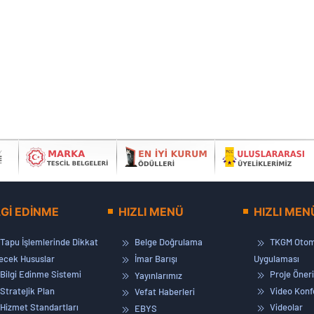
LGİ EDİNME
HIZLI MENÜ
HIZLI MEN
Tapu İşlemlerinde Dikkat
Belge Doğrulama
TKGM Otom
lecek Hususlar
İmar Barışı
Uygulaması
Bilgi Edinme Sistemi
Proje Öneri
Yayınlarımız
Stratejik Plan
Video Konf
Vefat Haberleri
Hizmet Standartları
Videolar
EBYS