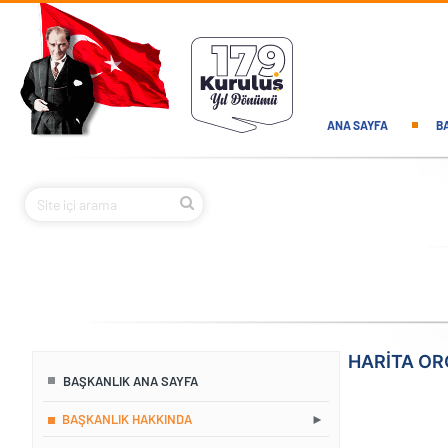
Ana içeriğe atla
Main navi
ANA SAYFA
B
HARITA O
BAŞKANLIK ANA SAYFA
BAŞKANLIK HAKKINDA