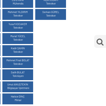
Mühendis
Tekniker
MAVİ
MAVİ
Mehmet YILDIRIM
Serkan GÜREL
Tekniker
Tekniker
MAVİ
Yusuf KOCAKER
Tekniker
MAVİ
Murat YÜCEL
Tekniker
MAVİ
Kadir ŞAHİN
Tekniker
MAVİ
Mehmet Fırat BOLAT
Tekniker
MAVİ
Salih BULAT
Teknisyen
MAVİ
Umut ANUŞTEKİN
Bilgisayar İşletmeni
MAVİ
Hatice DİNÇ
Mimar