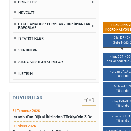
PROJELER
MEVZUAT
UYGULAMALAR / FORMLAR / DOKÜMANLAR /
PLANLAMA V
RAPORLAR
KOORDINASYON B
MAVİ
Bilal ERKEK
İSTATISTIKLER
Şube Müdür
SUNUMLAR
MAVİ
Nihat ÇETİNO
Tapu ve Kadastro 
SIKÇA SORULAN SORULAR
MAVİ
Nurdan BALA
İLETIŞIM
Mühendis
MAVİ
Salih YALÇI
Mühendis
DUYURULAR
MAVİ
TÜMÜ
Gülay KARAB
Mühendis
31 Temmuz 2026
MAVİ
Timuçin BULM
İstanbul'un Dijital İkizinden Türkiye'nin 3 Boyutlu Kadastrosuna: TKGM'den Öncü Adım
Mühendis
09 Nisan 2026
MAVİ
Cengiz ÖZDEMİR