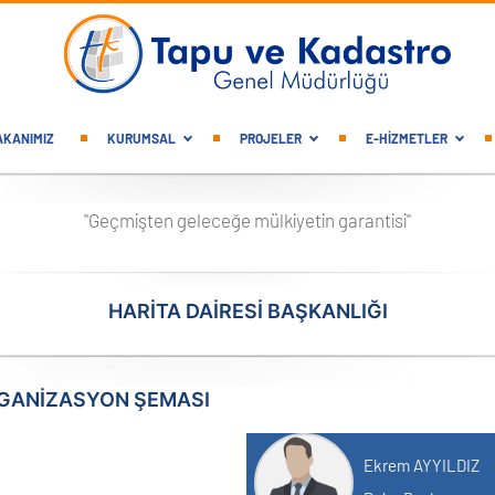
gation
AKANIMIZ
KURUMSAL
PROJELER
E-HİZMETLER
"Geçmişten geleceğe mülkiyetin garantisi"
HARİTA DAİRESİ BAŞKANLIĞI
RGANIZASYON ŞEMASI
MAVİ
Ekrem AYYILDIZ