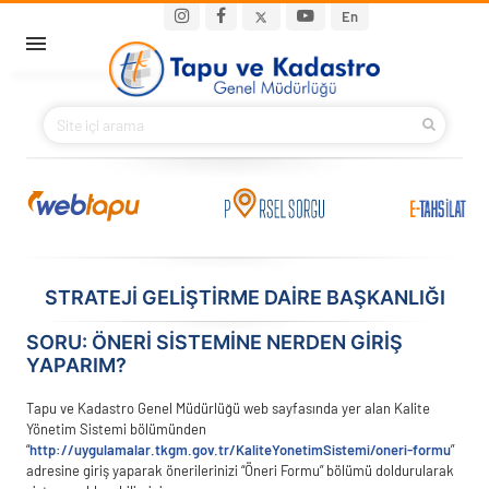
Ana içeriğe atla
Main navigation
En
ANA SAYFA
BAKANIMIZ
KURUMSAL
PROJELER
STRATEJİ GELİŞTİRME DAİRE BAŞKANLIĞI
E-HİZMETLER
SORU: ÖNERI SISTEMINE NERDEN GIRIŞ
YAPARIM?
İLETIŞIM
Tapu ve Kadastro Genel Müdürlüğü web sayfasında yer alan Kalite
Yönetim Sistemi bölümünden
S.S.S.
“
http://uygulamalar.tkgm.gov.tr/KaliteYonetimSistemi/oneri-formu
”
adresine giriş yaparak önerilerinizi “Öneri Formu” bölümü doldurularak