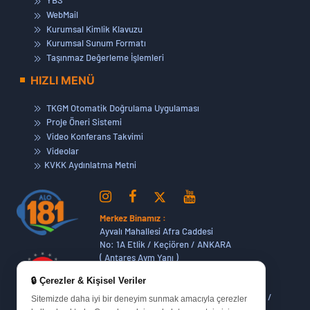
YBS
WebMail
Kurumsal Kimlik Klavuzu
Kurumsal Sunum Formatı
Taşınmaz Değerleme İşlemleri
HIZLI MENÜ
TKGM Otomatik Doğrulama Uygulaması
Proje Öneri Sistemi
Video Konferans Takvimi
Videolar
KVKK Aydınlatma Metni
Merkez Binamız :
Ayvalı Mahallesi Afra Caddesi
No: 1A Etlik / Keçiören / ANKARA
( Antares Avm Yanı )
🔒 Çerezler & Kişisel Veriler
Dikmen Hizmet Binamız :
Dikmen Caddesi No:14 (06420) Bakanlıklar /
Sitemizde daha iyi bir deneyim sunmak amacıyla çerezler