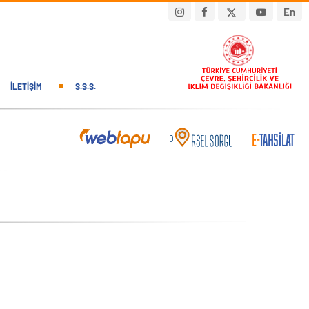
En
İLETIŞIM
S.S.S.