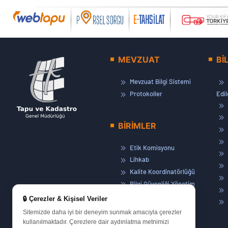
MEVZUAT
Bİ
Mevzuat Bilgi Sistemi
Protokoller
Edi
BİRİMLER
Etik Komisyonu
Lihkab
Kalite Koordinatörlüğü
Bilgi Güvenliği Yönetim
Sistemi
🔒 Çerezler & Kişisel Veriler
Basın ve Halkla İlişkiler
Sitemizde daha iyi bir deneyim sunmak amacıyla çerezler
Eğitim Müdürlüğü
kullanılmaktadır. Çerezlere dair aydınlatma metnimizi