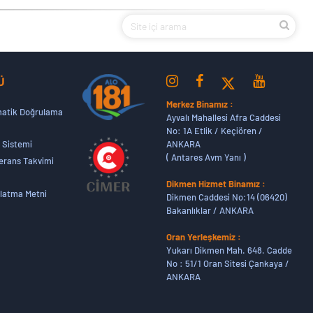
Ü
Merkez Binamız :
atik Doğrulama
Ayvalı Mahallesi Afra Caddesi
No: 1A Etlik / Keçiören /
ANKARA
 Sistemi
( Antares Avm Yanı )
erans Takvimi
Dikmen Hizmet Binamız :
latma Metni
Dikmen Caddesi No:14 (06420)
Bakanlıklar / ANKARA
Oran Yerleşkemiz :
Yukarı Dikmen Mah. 648. Cadde
No : 51/1 Oran Sitesi Çankaya /
ANKARA