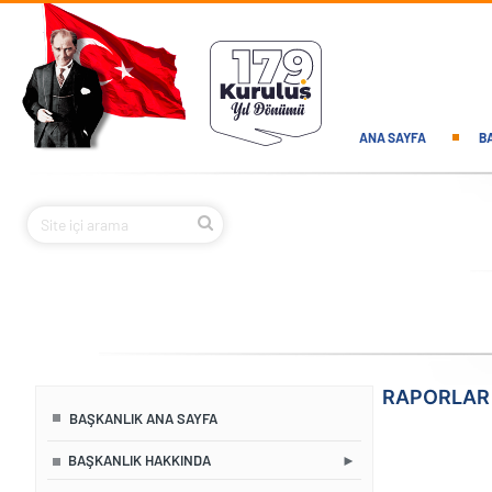
Ana içeriğe atla
Main navi
ANA SAYFA
B
RAPORLAR
BAŞKANLIK ANA SAYFA
BAŞKANLIK HAKKINDA