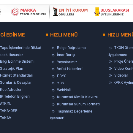
LGİ EDİNME
HIZLI MENÜ
HIZLI MEN
Tapu İşlemlerinde Dikkat
Belge Doğrulama
TKGM Otom
lecek Hususlar
İmar Barışı
Uygulaması
Bilgi Edinme Sistemi
Proje Öneri
Yayınlarımız
Stratejik Plan
Video Konf
Vefat Haberleri
Hizmet Standartları
Videolar
EBYS
Sorular & Cevaplar
KVKK Aydın
YBS
Kep Adresleri
WebMail
IP Telefon Bilgileri
Kurumsal Kimlik Klavuzu
ATKML
Kurumsal Sunum Formatı
TAKA-DER
Taşınmaz Değerleme
TAKAV
İşlemleri