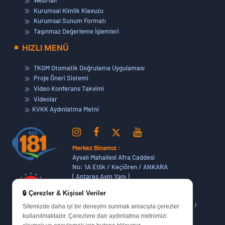
Kurumsal Kimlik Klavuzu
Kurumsal Sunum Formatı
Taşınmaz Değerleme İşlemleri
HIZLI MENÜ
TKGM Otomatik Doğrulama Uygulaması
Proje Öneri Sistemi
Video Konferans Takvimi
Videolar
KVKK Aydınlatma Metni
Merkez Binamız :
Ayvalı Mahallesi Afra Caddesi
No: 1A Etlik / Keçiören / ANKARA
( Antares Avm Yanı )
🔒 Çerezler & Kişisel Veriler
Dikmen Hizmet Binamız :
Dikmen Caddesi No:14 (06420) Bakanlıklar /
Sitemizde daha iyi bir deneyim sunmak amacıyla çerezler
ANKARA
kullanılmaktadır. Çerezlere dair aydınlatma metnimizi