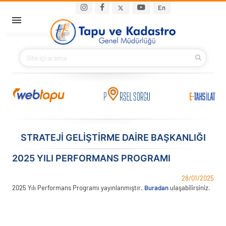
Ana içeriğe atla
Main navigation
En
ANA SAYFA
BAKANIMIZ
KURUMSAL
PROJELER
STRATEJİ GELİŞTİRME DAİRE BAŞKANLIĞI
E-HİZMETLER
2025 YILI PERFORMANS PROGRAMI
İLETIŞIM
28/01/2025
2025 Yılı Performans Programı yayınlanmıştır.
Buradan
ulaşabilirsiniz.
S.S.S.