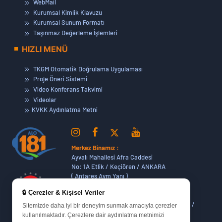
WebMail
Kurumsal Kimlik Klavuzu
Kurumsal Sunum Formatı
Taşınmaz Değerleme İşlemleri
HIZLI MENÜ
TKGM Otomatik Doğrulama Uygulaması
Proje Öneri Sistemi
Video Konferans Takvimi
Videolar
KVKK Aydınlatma Metni
Merkez Binamız :
Ayvalı Mahallesi Afra Caddesi
No: 1A Etlik / Keçiören / ANKARA
( Antares Avm Yanı )
🔒 Çerezler & Kişisel Veriler
Dikmen Hizmet Binamız :
Dikmen Caddesi No:14 (06420) Bakanlıklar /
Sitemizde daha iyi bir deneyim sunmak amacıyla çerezler
ANKARA
kullanılmaktadır. Çerezlere dair aydınlatma metnimizi