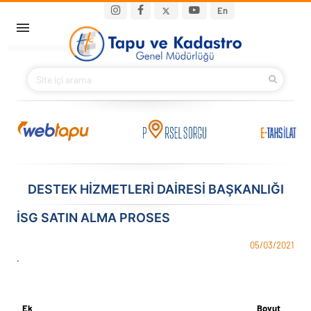
Ana içeriğe atla
Main navigation
En
ANA SAYFA
BAKANIMIZ
KURUMSAL
PROJELER
DESTEK HİZMETLERİ DAİRESİ BAŞKANLIĞI
E-HİZMETLER
İSG SATIN ALMA PROSES
İLETIŞIM
05/03/2021
.
S.S.S.
Ek
Boyut