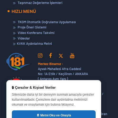
Taşınmaz Değerleme İşlemleri
HIZLI MENÜ
TKGM Otomatik Doğrulama Uygulaması
Proje Öneri Sistemi
Video Konferans Takvimi
Videolar
KVKK Aydınlatma Metni
Merkez Binamız :
Ayvalı Mahallesi Afra Caddesi
No: 1A Etlik / Keçiören / ANKARA
( Antares Avm Yanı )
🔒 Çerezler & Kişisel Veriler
Dikmen Hizmet Binamız :
Dikmen Caddesi No:14 (06420) Bakanlıklar /
Sitemizde daha iyi bir deneyim sunmak amacıyla çerezler
ANKARA
kullanılmaktadır. Çerezlere dair aydınlatma metnimizi
okumak ve onaylamak için butona tıklayınız.
Oran Yerleşkemiz :
Yukarı Dikmen Mah. 648. Cadde No : 51/1 Oran
📄 Metni Oku ve Onayla