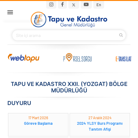
Ana içeriğe atla
Main navigation
En
ANA SAYFA
BAKANIMIZ
KURUMSAL
PROJELER
TAPU VE KADASTRO XXII. (YOZGAT) BÖLGE
MÜDÜRLÜĞÜ
E-HİZMETLER
DUYURU
İLETIŞIM
17 Mart 2026
27 Aralık 2024
S.S.S.
Göreve Başlama
2024 YLSY Burs Programı
Tanıtım Afişi