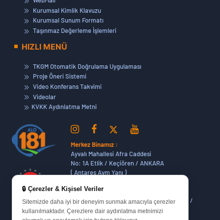
Kurumsal Kimlik Klavuzu
Kurumsal Sunum Formatı
Taşınmaz Değerleme İşlemleri
HIZLI MENÜ
TKGM Otomatik Doğrulama Uygulaması
Proje Öneri Sistemi
Video Konferans Takvimi
Videolar
KVKK Aydınlatma Metni
Merkez Binamız :
Ayvalı Mahallesi Afra Caddesi
No: 1A Etlik / Keçiören / ANKARA
( Antares Avm Yanı )
🔒 Çerezler & Kişisel Veriler
Dikmen Hizmet Binamız :
Dikmen Caddesi No:14 (06420) Bakanlıklar /
Sitemizde daha iyi bir deneyim sunmak amacıyla çerezler
ANKARA
kullanılmaktadır. Çerezlere dair aydınlatma metnimizi