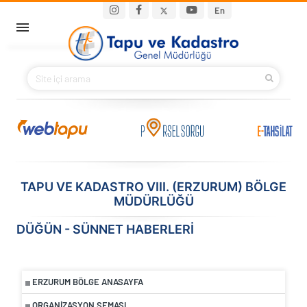
Ana içeriğe atla
Main navigation
En
ANA SAYFA
BAKANIMIZ
KURUMSAL
PROJELER
TAPU VE KADASTRO VIII. (ERZURUM) BÖLGE
MÜDÜRLÜĞÜ
E-HİZMETLER
DÜĞÜN - SÜNNET HABERLERİ
İLETIŞIM
S.S.S.
ERZURUM BÖLGE ANASAYFA
ORGANIZASYON ŞEMASI