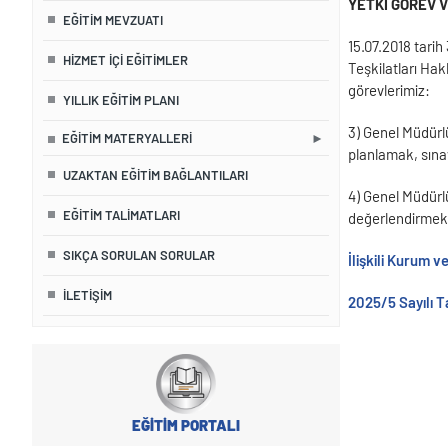
YETKİ GÖREV 
EĞITIM MEVZUATI
15.07.2018 tarih
HIZMET İÇI EĞITIMLER
Teşkilatları Hak
görevlerimiz:
YILLIK EĞITIM PLANI
3) Genel Müdürl
EĞITIM MATERYALLERI
planlamak, sına
UZAKTAN EĞITIM BAĞLANTILARI
4) Genel Müdürlü
EĞİTİM TALİMATLARI
değerlendirmek,
SIKÇA SORULAN SORULAR
İlişkili Kurum 
İLETIŞIM
2025/5 Sayılı T
EĞİTİM PORTALI