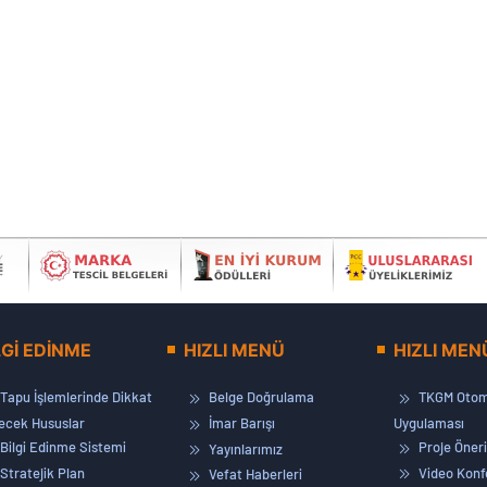
LGİ EDİNME
HIZLI MENÜ
HIZLI MEN
Tapu İşlemlerinde Dikkat
Belge Doğrulama
TKGM Otom
lecek Hususlar
İmar Barışı
Uygulaması
Bilgi Edinme Sistemi
Proje Öneri
Yayınlarımız
Stratejik Plan
Video Konf
Vefat Haberleri