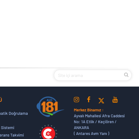
Ü
Merkez Binamız :
atik Doğrulama
Ayvalı Mahallesi Afra Caddesi
No: 1A Etlik / Keçiören /
ANKARA
 Sistemi
( Antares Avm Yanı )
erans Takvimi