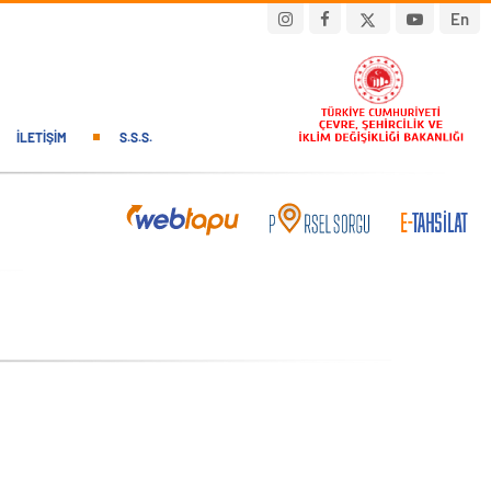
En
İLETIŞIM
S.S.S.