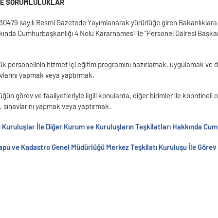
VE SORUMLULUKLAR
 30479 sayılı Resmi Gazetede Yayımlanarak yürürlüğe giren Bakanlıklara İlg
kında Cumhurbaşkanlığı 4 Nolu Kararnamesi ile "Personel Dairesi Başkanlığ
ük personelinin hizmet içi eğitim programını hazırlamak, uygulamak ve 
vlarını yapmak veya yaptırmak,
ğün görev ve faaliyetleriyle ilgili konularda, diğer birimler ile koordine
 sınavlarını yapmak veya yaptırmak.
ve Kuruluşlar İle Diğer Kurum ve Kuruluşların Teşkilatları Hakkında C
apu ve Kadastro Genel Müdürlüğü Merkez Teşkilatı Kuruluşu İle Görev