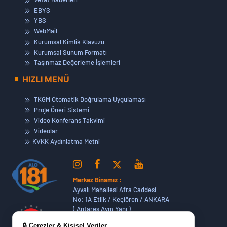
EBYS
YBS
WebMail
Kurumsal Kimlik Klavuzu
Kurumsal Sunum Formatı
Taşınmaz Değerleme İşlemleri
HIZLI MENÜ
TKGM Otomatik Doğrulama Uygulaması
Proje Öneri Sistemi
Video Konferans Takvimi
Videolar
KVKK Aydınlatma Metni
Merkez Binamız :
Ayvalı Mahallesi Afra Caddesi
No: 1A Etlik / Keçiören / ANKARA
( Antares Avm Yanı )
🔒 Çerezler & Kişisel Veriler