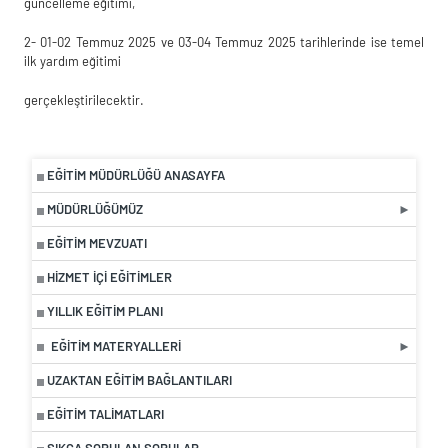
güncelleme eğitimi,
2- 01-02 Temmuz 2025 ve 03-04 Temmuz 2025 tarihlerinde ise temel
ilk yardım eğitimi
gerçekleştirilecektir.
EĞITIM MÜDÜRLÜĞÜ ANASAYFA
MÜDÜRLÜĞÜMÜZ
EĞITIM MEVZUATI
HIZMET İÇI EĞITIMLER
YILLIK EĞITIM PLANI
EĞITIM MATERYALLERI
UZAKTAN EĞITIM BAĞLANTILARI
EĞİTİM TALİMATLARI
SIKÇA SORULAN SORULAR