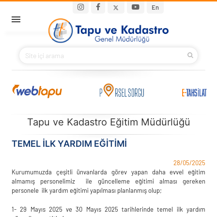
Ana içeriğe atla
Main navigation
En
ANA SAYFA
BAKANIMIZ
KURUMSAL
PROJELER
Tapu ve Kadastro Eğitim Müdürlüğü
E-HİZMETLER
TEMEL İLK YARDIM EĞITIMI
28/05/2025
İLETIŞIM
Kurumumuzda çeşitli ünvanlarda görev yapan daha evvel eğitim
almamış personelimiz ile güncelleme eğitimi alması gereken
personele ilk yardım eğitimi yapılması planlanmış olup;
S.S.S.
1- 29 Mayıs 2025 ve 30 Mayıs 2025 tarihlerinde temel ilk yardım