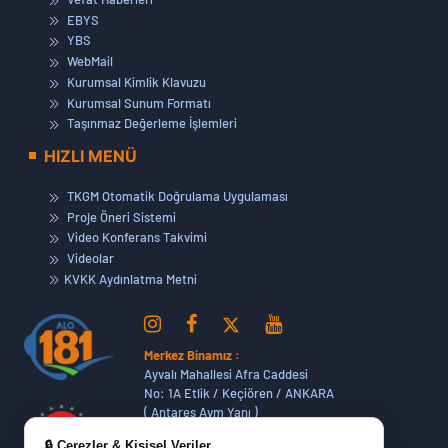
EBYS
YBS
WebMail
Kurumsal Kimlik Klavuzu
Kurumsal Sunum Formatı
Taşınmaz Değerleme İşlemleri
HIZLI MENÜ
TKGM Otomatik Doğrulama Uygulaması
Proje Öneri Sistemi
Video Konferans Takvimi
Videolar
KVKK Aydınlatma Metni
Merkez Binamız :
Ayvalı Mahallesi Afra Caddesi
No: 1A Etlik / Keçiören / ANKARA
( Antares Avm Yanı )
🔒 Çerezler & Kişisel Veriler