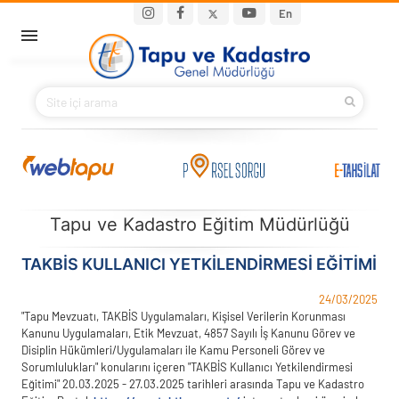
Ana içeriğe atla
Main navigation
En
ANA SAYFA
BAKANIMIZ
KURUMSAL
PROJELER
Tapu ve Kadastro Eğitim Müdürlüğü
E-HİZMETLER
TAKBİS KULLANICI YETKILENDIRMESI EĞITIMI
24/03/2025
İLETIŞIM
"Tapu Mevzuatı, TAKBİS Uygulamaları, Kişisel Verilerin Korunması
Kanunu Uygulamaları, Etik Mevzuat, 4857 Sayılı İş Kanunu Görev ve
Disiplin Hükümleri/Uygulamaları ile Kamu Personeli Görev ve
S.S.S.
Sorumlulukları" konularını içeren "TAKBİS Kullanıcı Yetkilendirmesi
Eğitimi" 20.03.2025 - 27.03.2025 tarihleri arasında Tapu ve Kadastro