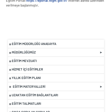
Eğitim Portalı
https://eportal.tkgm.gov.tr/
internet adresi üzerinden
verilmeye başlanmıştır.
EĞITIM MÜDÜRLÜĞÜ ANASAYFA
MÜDÜRLÜĞÜMÜZ
EĞITIM MEVZUATI
HIZMET İÇI EĞITIMLER
YILLIK EĞITIM PLANI
EĞITIM MATERYALLERI
UZAKTAN EĞITIM BAĞLANTILARI
EĞİTİM TALİMATLARI
SIKÇA SORULAN SORULAR