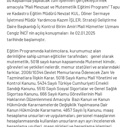
bu kapsamda yapılacak tüm işlemleri gerçekleştirmek
amacıyla “Mali Mevzuat ve Mutemetlik Eğitimi Programı” Tapu
ve Kadastro Eğitim Müdürü Nevzat KUL, Döner Sermaye
İşletmesi Müdür Yardımcısı Kazım İŞLER, Strateji Geliştirme
Daire Başkanlığı İç Kontrol Birim Amiri Mali Hizmetler Uzmanı
Cengiz İNCİ’ nin açılış konuşmaları ile 02.01.2025
tarihinde başlamıştır.
Eğitim Programında katılımcılara, kurumumuz alan
derinliğine sahip uzman eğiticiler tarafından; genel olarak
mutemetlik, 5018 sayılı kanun kapsamında Mutemet kimdir,
görevleri ve yetkileri nelerdir, memur statüleri ve aralarındaki
farklar, 2006/10344 Devlet Memurlarına Ödenecek Zam Ve
Tazminatlara İlişkin Karar, 5018 Sayılı Kamu Malî Yönetimi ve
Kontrol Kanunu, 5434 Sayılı Türkiye Cumhuriyeti Emekli
Sandığı Kanunu, 5510 Sayılı Sosyal Sigortalar ve Genel Sağlık
Sigortası Kanunu, 666 Sayılı Kamu Görevlilerinin Mali
Haklarının Düzenlenmesi Amacıyla Bazı Kanun ve Kanun
Hükmünde Kararnamelerde Değişiklik Yapılmasına Dair
Kanun Hükmünde Kararname, 4857 Sayılı İş Kanunu, maaş
hesaplama unsurları ve uygulamaları, personel maaşlarının
hesaplanmasında kullanılan unsurların ayrı ayrı incelenerek
hesaplama usulleri, maaş girişleri ve hesaplama işlemleri