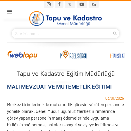
Ana içeriğe atla
Main navigation
En
ANA SAYFA
BAKANIMIZ
KURUMSAL
PROJELER
Tapu ve Kadastro Eğitim Müdürlüğü
E-HİZMETLER
MALI MEVZUAT VE MUTEMETLIK EĞITIMI
03/01/2025
İLETIŞIM
Merkez birimlerimizde mutemetlik görevini yürüten personele
yönelik olarak, Genel Müdürlüğümüz Merkez Birimlerinde
S.S.S.
görev yapan personelin maaş ödemelerinde uygulama
birliğinin sağlanması, hataların asgari seviyeye indirilmesi ve