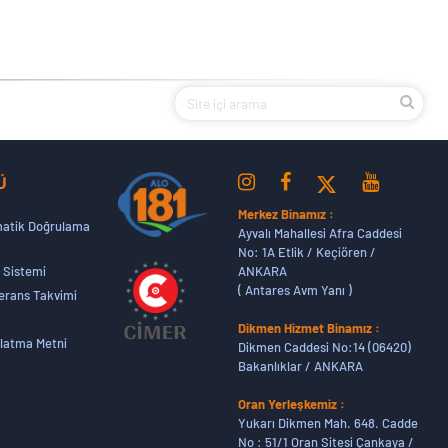
Ü
Merkez Binamız :
atik Doğrulama
Ayvalı Mahallesi Afra Caddesi
No: 1A Etlik / Keçiören /
ANKARA
 Sistemi
( Antares Avm Yanı )
erans Takvimi
Dikmen Hizmet Binamız :
latma Metni
Dikmen Caddesi No:14 (06420)
Bakanlıklar / ANKARA
Oran Yerleşkemiz :
Yukarı Dikmen Mah. 648. Cadde
No : 51/1 Oran Sitesi Çankaya /