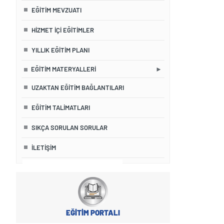
EĞITIM MEVZUATI
HIZMET İÇI EĞITIMLER
YILLIK EĞITIM PLANI
EĞITIM MATERYALLERI
11.11.2024 - 22.
UZAKTAN EĞITIM BAĞLANTILARI
EĞİTİM TALİMATLARI
SIKÇA SORULAN SORULAR
İLETIŞIM
yapan her unvandaki tüm personel  .
EĞİTİM PORTALI