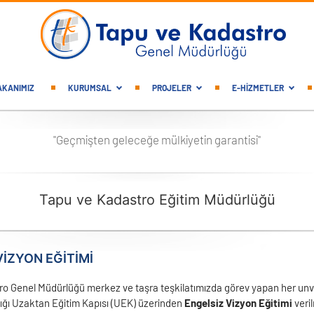
gation
AKANIMIZ
KURUMSAL
PROJELER
E-HİZMETLER
"Geçmişten geleceğe mülkiyetin garantisi"
Tapu ve Kadastro Eğitim Müdürlüğü
VIZYON EĞITIMI
o Genel Müdürlüğü merkez ve taşra teşkilatımızda görev yapan her unvan
ğı Uzaktan Eğitim Kapısı (UEK) üzerinden
Engelsiz Vizyon Eğitimi
veri