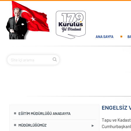
Ana içeriğe atla
Main navi
ANA SAYFA
B
ENGELSIZ 
EĞITIM MÜDÜRLÜĞÜ ANASAYFA
Tapu ve Kadastr
MÜDÜRLÜĞÜMÜZ
Cumhurbaşkanlı