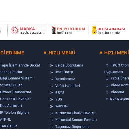
LGİ EDİNME
HIZLI MENÜ
HIZLI MEN
Tapu İşlemlerinde Dikkat
Belge Doğrulama
TKGM Otom
lecek Hususlar
İmar Barışı
Uygulaması
Bilgi Edinme Sistemi
Proje Öneri
Yayınlarımız
Stratejik Plan
Video Konf
Vefat Haberleri
Hizmet Standartları
Videolar
EBYS
Sorular & Cevaplar
KVKK Aydın
YBS
Kep Adresleri
WebMail
IP Telefon Bilgileri
Kurumsal Kimlik Klavuzu
ATKML
Kurumsal Sunum Formatı
TAKA-DER
Taşınmaz Değerleme