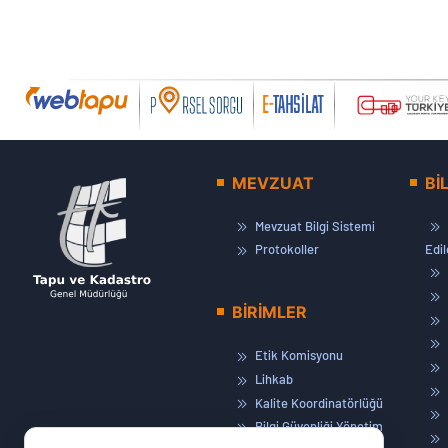
MEVZUAT
Bİ
Mevzuat Bilgi Sistemi
Protokoller
Edi
BİRİMLER
Etik Komisyonu
Lihkab
Kalite Koordinatörlüğü
Bilgi Güvenliği Yönetim