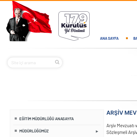
Ana içeriğe atla
Main navi
ANA SAYFA
B
ARŞIV MEV
EĞITIM MÜDÜRLÜĞÜ ANASAYFA
Arşiv Mevzuatı v
MÜDÜRLÜĞÜMÜZ
Sözleşmeli Arşiv