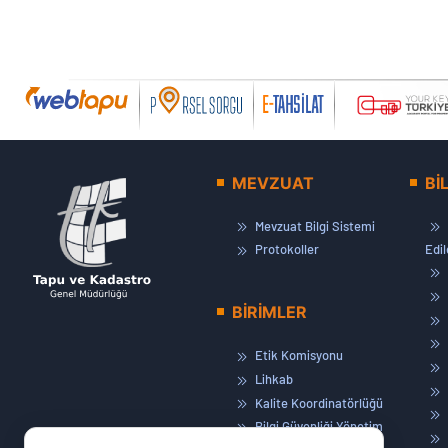
MEVZUAT
Bİ
Mevzuat Bilgi Sistemi
Protokoller
Edi
BİRİMLER
Etik Komisyonu
Lihkab
Kalite Koordinatörlüğü
Bilgi Güvenliği Yönetim