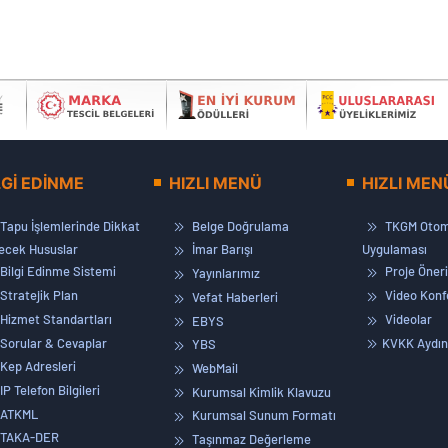
LGİ EDİNME
HIZLI MENÜ
HIZLI MEN
Tapu İşlemlerinde Dikkat
Belge Doğrulama
TKGM Otom
lecek Hususlar
İmar Barışı
Uygulaması
Bilgi Edinme Sistemi
Proje Öneri
Yayınlarımız
Stratejik Plan
Video Konf
Vefat Haberleri
Hizmet Standartları
Videolar
EBYS
Sorular & Cevaplar
KVKK Aydın
YBS
Kep Adresleri
WebMail
IP Telefon Bilgileri
Kurumsal Kimlik Klavuzu
ATKML
Kurumsal Sunum Formatı
TAKA-DER
Taşınmaz Değerleme