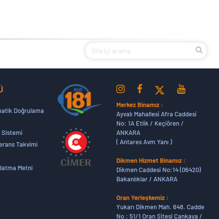
Ü
Merkez Binamız :
atik Doğrulama
Ayvalı Mahallesi Afra Caddesi
No: 1A Etlik / Keçiören /
ANKARA
 Sistemi
( Antares Avm Yanı )
erans Takvimi
Dikmen Hizmet Binamız :
latma Metni
Dikmen Caddesi No:14 (06420)
Bakanlıklar / ANKARA
Oran Yerleşkemiz :
Yukarı Dikmen Mah. 648. Cadde
No : 51/1 Oran Sitesi Çankaya /