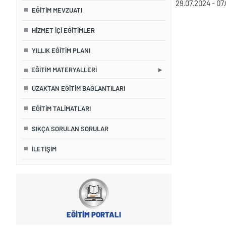
29.07.2024 - 07.
EĞITIM MEVZUATI
HIZMET İÇI EĞITIMLER
YILLIK EĞITIM PLANI
EĞITIM MATERYALLERI
UZAKTAN EĞITIM BAĞLANTILARI
EĞİTİM TALİMATLARI
SIKÇA SORULAN SORULAR
İLETIŞIM
EĞİTİM PORTALI