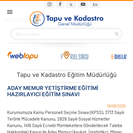
Ana içeriğe atla
Main navigation
En
ANA SAYFA
BAKANIMIZ
KURUMSAL
PROJELER
Tapu ve Kadastro Eğitim Müdürlüğü
E-HİZMETLER
ADAY MEMUR YETIŞTIRME EĞITIMI
HAZIRLAYICI EĞITIM SINAVI
İLETIŞIM
19/09/2025
Kurumumuza Kamu Personeli Seçme Sınavı (KPSS), 3713 Sayılı
S.S.S.
Terörle Mücadele Kanunu, 2828 Sayılı Sosyal Hizmetler
Kanunu, 1416 Sayılı Ecnebi Memleketlere Gönderilecek Talebe
Hakkındaki Kanun ile Aday Memur (Avukat, İstatistikçi, Mimar,