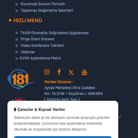
Kurumsal Sunum Formatı
Taşınmaz Değerleme İşlemleri
HIZLI MENÜ
TKGM Otomatik Doğrulama Uygulaması
Proje Öneri Sistemi
Video Konferans Takvimi
Videolar
KVKK Aydınlatma Metni
Merkez Binamız :
Ayvalı Mahallesi Afra Caddesi
No: 1A Etlik / Keçiören / ANKARA
( Antares Avm Yanı )
🔒 Çerezler & Kişisel Veriler
Dikmen Hizmet Binamız :
Dikmen Caddesi No:14 (06420) Bakanlıklar /
Sitemizde daha iyi bir deneyim sunmak amacıyla çerezler
ANKARA
kullanılmaktadır. Çerezlere dair aydınlatma metnimizi
okumak ve onaylamak için butona tıklayınız.
Oran Yerleşkemiz :