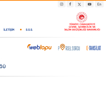
En
İLETIŞIM
S.S.S.
ÜĞÜ