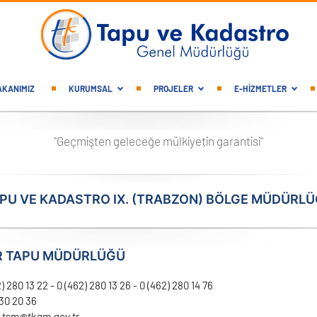
gation
AKANIMIZ
KURUMSAL
PROJELER
E-HİZMETLER
"Geçmişten geleceğe mülkiyetin garantisi"
PU VE KADASTRO IX. (TRABZON) BÖLGE MÜDÜRL
R TAPU MÜDÜRLÜĞÜ
) 280 13 22 - 0 (462) 280 13 26 - 0 (462) 280 14 76
230 20 36
r-tsm@tkgm.gov.tr