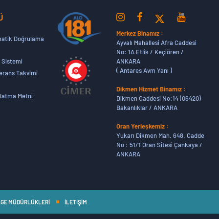
Ü
Merkez Binamız :
atik Doğrulama
Ayvalı Mahallesi Afra Caddesi
No: 1A Etlik / Keçiören /
ANKARA
 Sistemi
( Antares Avm Yanı )
erans Takvimi
Dikmen Hizmet Binamız :
latma Metni
Dikmen Caddesi No:14 (06420)
Bakanlıklar / ANKARA
Oran Yerleşkemiz :
Yukarı Dikmen Mah. 648. Cadde
No : 51/1 Oran Sitesi Çankaya /
ANKARA
GE MÜDÜRLÜKLERİ
İLETİŞİM