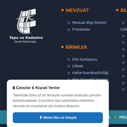
MEVZUAT
Bİ
Mevzuat Bilgi Sistemi
Protokoller
Edi
BİRİMLER
Etik Komisyonu
Lihkab
Kalite Koordinatörlüğü
Bilgi Güvenliği Yönetim
Sistemi
🔒 Çerezler & Kişisel Veriler
Basın ve Halkla İlişkiler
Sitemizde daha iyi bir deneyim sunmak amacıyla çerezler
Eğitim Müdürlüğü
kullanılmaktadır. Çerezlere dair aydınlatma metnimizi
okumak ve onaylamak için butona tıklayınız.
ANASAYFA
KURUMSAL
PRO
📄 Metni Oku ve Onayla