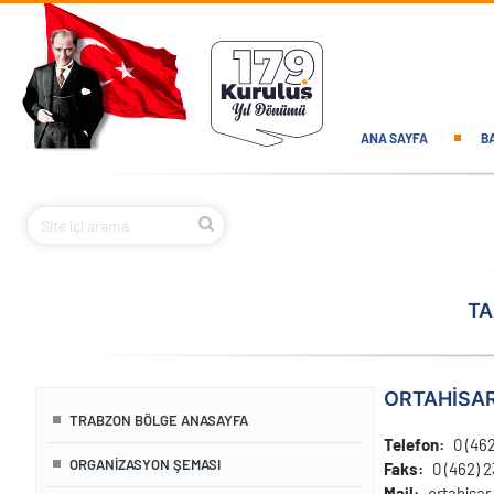
Ana içeriğe atla
Main navi
ANA SAYFA
B
TA
ORTAHİSA
TRABZON BÖLGE ANASAYFA
Telefon
0 (462
ORGANIZASYON ŞEMASI
Faks
0 (462) 
Mail
ortahisa