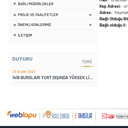
BAĞLI MÜDÜRLÜKLER
Kep Adresi
or
Adres
Kaymak
PROJE VE FAALIYETLER
Bağlı Olduğu B
ÖNEMLI GÜNLERIMIZ
Bağlı olduğu il
İLETIŞIM
DUYURU
TÜMÜ
23 Aralık 2025
1416 BURSLARI YURT DIŞINDA YÜKSEK LİSANS VE DOKTORA PROGRAMI