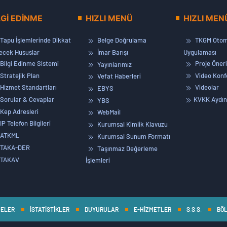
LGİ EDİNME
HIZLI MENÜ
HIZLI MEN
Tapu İşlemlerinde Dikkat
Belge Doğrulama
TKGM Otom
lecek Hususlar
İmar Barışı
Uygulaması
Bilgi Edinme Sistemi
Proje Öneri
Yayınlarımız
Stratejik Plan
Video Konf
Vefat Haberleri
Hizmet Standartları
Videolar
EBYS
Sorular & Cevaplar
KVKK Aydın
YBS
Kep Adresleri
WebMail
IP Telefon Bilgileri
Kurumsal Kimlik Klavuzu
ATKML
Kurumsal Sunum Formatı
TAKA-DER
Taşınmaz Değerleme
TAKAV
İşlemleri
JELER
İSTATİSTİKLER
DUYURULAR
E-HİZMETLER
S.S.S.
BÖL