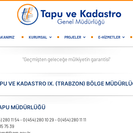
gation
AKANIMIZ
KURUMSAL
PROJELER
E-HİZMETLER
"Geçmişten geleceğe mülkiyetin garantisi"
PU VE KADASTRO IX. (TRABZON) BÖLGE MÜDÜRL
TAPU MÜDÜRLÜĞÜ
) 280 11 54 - 0 (454) 280 10 29 - 0 (454) 280 11 11
15 75 39
tsm@tkgm.gov.tr