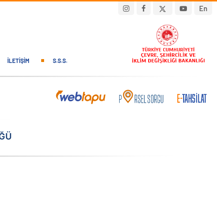
En
İLETIŞIM
S.S.S.
ÜĞÜ