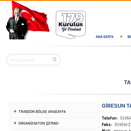
Ana içeriğe atla
Main navi
ANA SAYFA
B
TA
GİRESUN 
TRABZON BÖLGE ANASAYFA
Telefon
0 (454
ORGANIZASYON ŞEMASI
Faks
0 (454) 2
Mail
giresun-