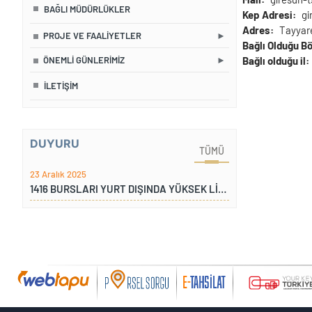
BAĞLI MÜDÜRLÜKLER
Kep Adresi
gi
Adres
Tayyare
PROJE VE FAALIYETLER
Bağlı Olduğu B
ÖNEMLI GÜNLERIMIZ
Bağlı olduğu il
İLETIŞIM
DUYURU
TÜMÜ
23 Aralık 2025
1416 BURSLARI YURT DIŞINDA YÜKSEK LİSANS VE DOKTORA PROGRAMI