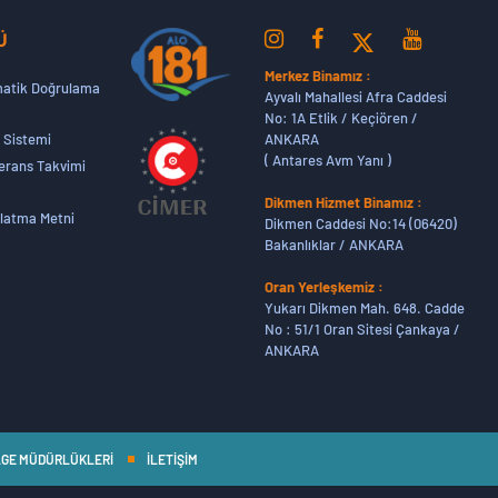
Ü
Merkez Binamız :
atik Doğrulama
Ayvalı Mahallesi Afra Caddesi
No: 1A Etlik / Keçiören /
ANKARA
 Sistemi
( Antares Avm Yanı )
erans Takvimi
Dikmen Hizmet Binamız :
latma Metni
Dikmen Caddesi No:14 (06420)
Bakanlıklar / ANKARA
Oran Yerleşkemiz :
Yukarı Dikmen Mah. 648. Cadde
No : 51/1 Oran Sitesi Çankaya /
ANKARA
GE MÜDÜRLÜKLERİ
İLETİŞİM