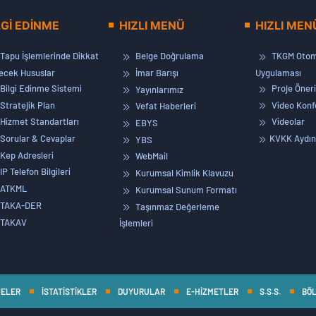
LGİ EDİNME
HIZLI MENÜ
HIZLI MEN
Tapu İşlemlerinde Dikkat
Belge Doğrulama
TKGM Otom
lecek Hususlar
İmar Barışı
Uygulaması
Bilgi Edinme Sistemi
Proje Öneri
Yayınlarımız
Stratejik Plan
Video Konf
Vefat Haberleri
Hizmet Standartları
Videolar
EBYS
Sorular & Cevaplar
KVKK Aydın
YBS
Kep Adresleri
WebMail
IP Telefon Bilgileri
Kurumsal Kimlik Klavuzu
ATKML
Kurumsal Sunum Formatı
TAKA-DER
Taşınmaz Değerleme
TAKAV
İşlemleri
JELER
İSTATİSTİKLER
DUYURULAR
E-HİZMETLER
S.S.S.
BÖL