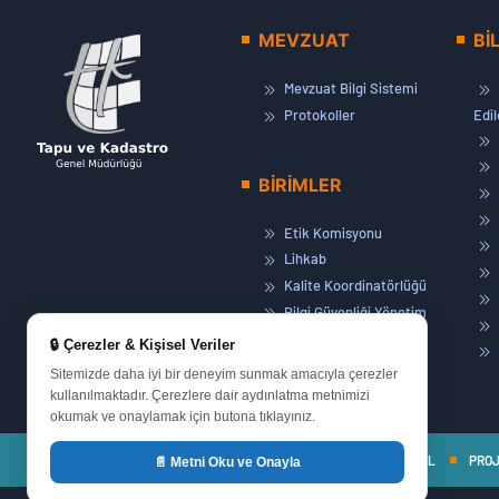
MEVZUAT
Bİ
Mevzuat Bilgi Sistemi
Protokoller
Edi
BİRİMLER
Etik Komisyonu
Lihkab
Kalite Koordinatörlüğü
Bilgi Güvenliği Yönetim
Sistemi
🔒 Çerezler & Kişisel Veriler
Basın ve Halkla İlişkiler
Sitemizde daha iyi bir deneyim sunmak amacıyla çerezler
Eğitim Müdürlüğü
kullanılmaktadır. Çerezlere dair aydınlatma metnimizi
okumak ve onaylamak için butona tıklayınız.
ANASAYFA
KURUMSAL
PRO
📄 Metni Oku ve Onayla