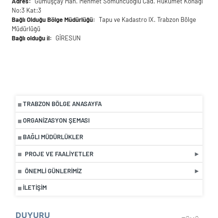
Adres
Gümüşçay Mah. Mehmet Somuncuoğlu Cad. Hükümet Konağı
No:3 Kat:3
Bağlı Olduğu Bölge Müdürlüğü
Tapu ve Kadastro IX. Trabzon Bölge
Müdürlüğü
Bağlı olduğu il
GİRESUN
TRABZON BÖLGE ANASAYFA
ORGANIZASYON ŞEMASI
BAĞLI MÜDÜRLÜKLER
PROJE VE FAALIYETLER
ÖNEMLI GÜNLERIMIZ
İLETIŞIM
DUYURU