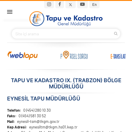
Ana içeriğe atla
Main navigation
En
ANA SAYFA
BAKANIMIZ
KURUMSAL
PROJELER
TAPU VE KADASTRO IX. (TRABZON) BÖLGE
MÜDÜRLÜĞÜ
E-HİZMETLER
EYNESİL TAPU MÜDÜRLÜĞÜ
İLETIŞIM
Telefon
0 (454) 280 10 30
Faks
0 (454) 581 30 52
S.S.S.
Mail
eynesil-tsm@tkgm.gov.tr
Kep Adresi
eynesiltm@tkgm.hs01.kep.tr