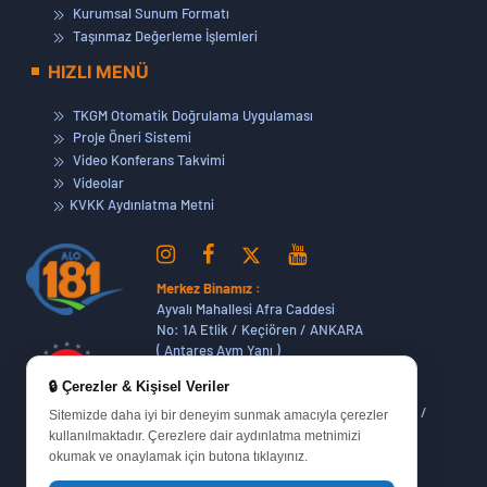
Kurumsal Sunum Formatı
Taşınmaz Değerleme İşlemleri
HIZLI MENÜ
TKGM Otomatik Doğrulama Uygulaması
Proje Öneri Sistemi
Video Konferans Takvimi
Videolar
KVKK Aydınlatma Metni
Merkez Binamız :
Ayvalı Mahallesi Afra Caddesi
No: 1A Etlik / Keçiören / ANKARA
( Antares Avm Yanı )
🔒 Çerezler & Kişisel Veriler
Dikmen Hizmet Binamız :
Dikmen Caddesi No:14 (06420) Bakanlıklar /
Sitemizde daha iyi bir deneyim sunmak amacıyla çerezler
ANKARA
kullanılmaktadır. Çerezlere dair aydınlatma metnimizi
okumak ve onaylamak için butona tıklayınız.
Oran Yerleşkemiz :