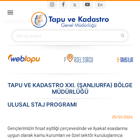
Ana içeriğe atla
Main navigation
En
ANA SAYFA
BAKANIMIZ
KURUMSAL
PROJELER
TAPU VE KADASTRO XXI. (ŞANLIURFA) BÖLGE
MÜDÜRLÜĞÜ
E-HİZMETLER
ULUSAL STAJ PROGRAMI
İLETIŞIM
25/01/2024
S.S.S.
Gençlerimizin fırsat eşitliği çerçevesinde ve liyakat esaslarına
uygun olarak kamu kurumları ve özel sektör kuruluşlarınca