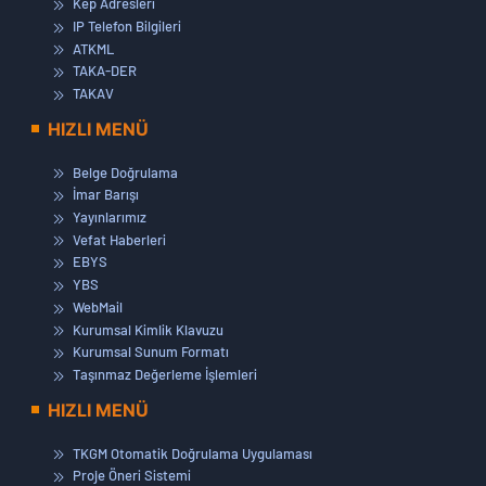
Kep Adresleri
IP Telefon Bilgileri
ATKML
TAKA-DER
TAKAV
HIZLI MENÜ
Belge Doğrulama
İmar Barışı
Yayınlarımız
Vefat Haberleri
EBYS
YBS
WebMail
Kurumsal Kimlik Klavuzu
Kurumsal Sunum Formatı
Taşınmaz Değerleme İşlemleri
HIZLI MENÜ
TKGM Otomatik Doğrulama Uygulaması
Proje Öneri Sistemi