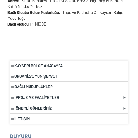
Adres
Sırali Mahallesi. Halk Evi Sokak No:3 Sungurbey İş Merkezi
Kat:4 Niğde/Merkez
Bağlı Olduğu Bölge Müdürlüğü
Tapu ve Kadastro XI. Kayseri Bölge
Müdürlüğü
Bağlı olduğu il
NİĞDE
KAYSERI BÖLGE ANASAYFA
ORGANIZASYON ŞEMASI
BAĞLI MÜDÜRLÜKLER
PROJE VE FAALIYETLER
ÖNEMLI GÜNLERIMIZ
İLETIŞIM
DUYURU