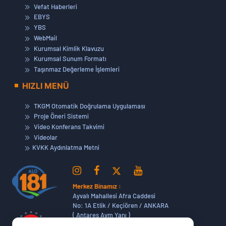
Vefat Haberleri
EBYS
YBS
WebMail
Kurumsal Kimlik Klavuzu
Kurumsal Sunum Formatı
Taşınmaz Değerleme İşlemleri
HIZLI MENÜ
TKGM Otomatik Doğrulama Uygulaması
Proje Öneri Sistemi
Video Konferans Takvimi
Videolar
KVKK Aydınlatma Metni
Merkez Binamız :
Ayvalı Mahallesi Afra Caddesi
No: 1A Etlik / Keçiören / ANKARA
( Antares Avm Yanı )