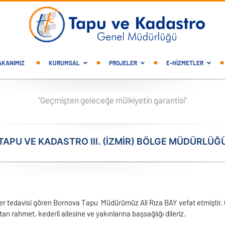
gation
AKANIMIZ
KURUMSAL
PROJELER
E-HİZMETLER
"Geçmişten geleceğe mülkiyetin garantisi"
TAPU VE KADASTRO III. (İZMIR) BÖLGE MÜDÜRLÜĞ
ser tedavisi gören Bornova Tapu Müdürümüz Ali Rıza BAY vefat etmiştir. C
n rahmet, kederli ailesine ve yakınlarına başsağlığı dileriz.