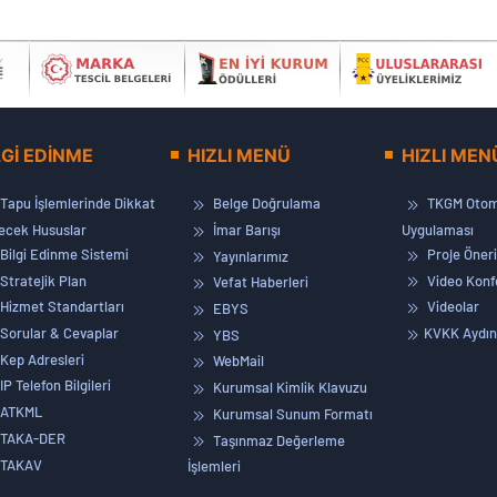
LGİ EDİNME
HIZLI MENÜ
HIZLI MEN
Tapu İşlemlerinde Dikkat
Belge Doğrulama
TKGM Otom
lecek Hususlar
İmar Barışı
Uygulaması
Bilgi Edinme Sistemi
Proje Öneri
Yayınlarımız
Stratejik Plan
Video Konf
Vefat Haberleri
Hizmet Standartları
Videolar
EBYS
Sorular & Cevaplar
KVKK Aydın
YBS
Kep Adresleri
WebMail
IP Telefon Bilgileri
Kurumsal Kimlik Klavuzu
ATKML
Kurumsal Sunum Formatı
TAKA-DER
Taşınmaz Değerleme
TAKAV
İşlemleri