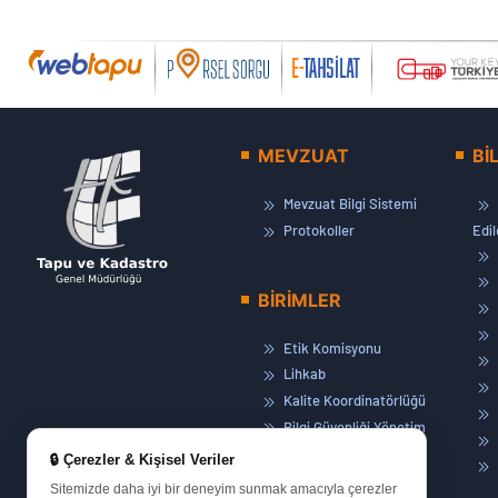
MEVZUAT
Bİ
Mevzuat Bilgi Sistemi
Protokoller
Edi
BİRİMLER
Etik Komisyonu
Lihkab
Kalite Koordinatörlüğü
Bilgi Güvenliği Yönetim
Sistemi
🔒 Çerezler & Kişisel Veriler
Basın ve Halkla İlişkiler
Sitemizde daha iyi bir deneyim sunmak amacıyla çerezler