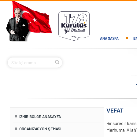
Ana içeriğe atla
Main navi
ANA SAYFA
B
VEFAT
İZMIR BÖLGE ANASAYFA
Bir süredir kan
ORGANIZASYON ŞEMASI
Merhuma Allah'ta