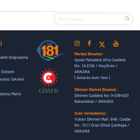
Ü
Merkez Binamız :
atik Doğrulama
Ayvalı Mahallesi Afra Caddesi
No: 1A Etlik / Keçiören /
ANKARA
 Sistemi
( Antares Avm Yanı )
erans Takvimi
Dikmen Hizmet Binamız :
latma Metni
Dikmen Caddesi No:14 (06420)
Bakanlıklar / ANKARA
Oran Yerleşkemiz :
Yukarı Dikmen Mah. 648. Cadde
No : 51/1 Oran Sitesi Çankaya /
ANKARA