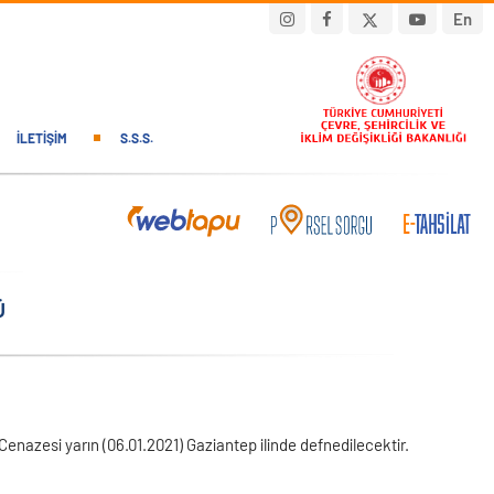
En
İLETIŞIM
S.S.S.
Ü
enazesi yarın (06.01.2021) Gaziantep ilinde defnedilecektir.