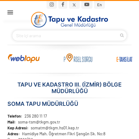
Ana içeriğe atla
Main navigation
En
ANA SAYFA
BAKANIMIZ
KURUMSAL
PROJELER
TAPU VE KADASTRO III. (İZMIR) BÖLGE
MÜDÜRLÜĞÜ
E-HİZMETLER
SOMA TAPU MÜDÜRLÜĞÜ
İLETIŞIM
Telefon
236 280 11 17
Mail
soma-tsm@tkgm.gov.tr
S.S.S.
Kep Adresi
somatm@tkgm.hs01.kep.tr
Adres
Hamidiye Mah. Öğretmen Fikri Şengün Sk. No:8