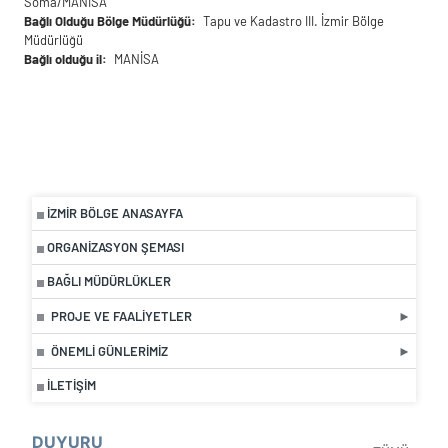
Soma/MANİSA
Bağlı Olduğu Bölge Müdürlüğü
Tapu ve Kadastro III. İzmir Bölge
Müdürlüğü
Bağlı olduğu il
MANİSA
İZMIR BÖLGE ANASAYFA
ORGANIZASYON ŞEMASI
BAĞLI MÜDÜRLÜKLER
PROJE VE FAALIYETLER
ÖNEMLI GÜNLERIMIZ
İLETIŞIM
DUYURU