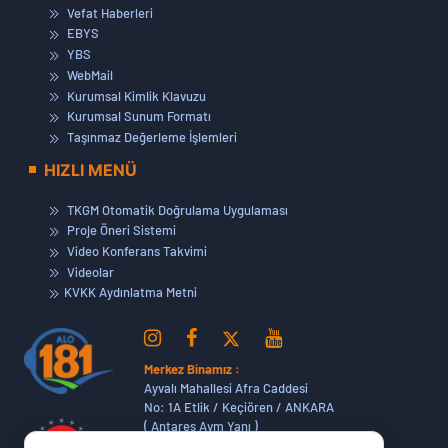
Vefat Haberleri
EBYS
YBS
WebMail
Kurumsal Kimlik Klavuzu
Kurumsal Sunum Formatı
Taşınmaz Değerleme İşlemleri
HIZLI MENÜ
TKGM Otomatik Doğrulama Uygulaması
Proje Öneri Sistemi
Video Konferans Takvimi
Videolar
KVKK Aydınlatma Metni
Merkez Binamız :
Ayvalı Mahallesi Afra Caddesi
No: 1A Etlik / Keçiören / ANKARA
( Antares Avm Yanı )