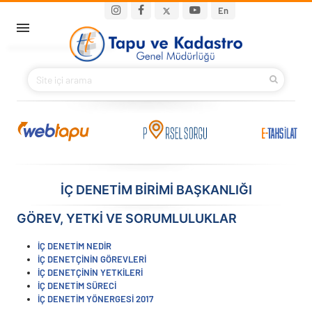
Ana içeriğe atla
Main navigation
En
ANA SAYFA
BAKANIMIZ
KURUMSAL
PROJELER
İÇ DENETİM BİRİMİ BAŞKANLIĞI
E-HİZMETLER
GÖREV, YETKI VE SORUMLULUKLAR
İLETIŞIM
İÇ DENETİM NEDİR
İÇ DENETÇİNİN GÖREVLERİ
İÇ DENETÇİNİN YETKİLERİ
S.S.S.
İÇ DENETİM SÜRECİ
İÇ DENETİM YÖNERGESİ 2017