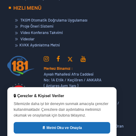
HIZLI MENÜ
TKGM Otomatik Doğrulama Uygulaması
Proje Öneri Sistemi
Video Konferans Takvimi
Videolar
KVKK Aydınlatma Metni
Merkez Binamız :
Ayvalı Mahallesi Afra Caddesi
No: 1A Etlik / Keçiören / ANKARA
( Antares Avm Yanı )
🔒 Çerezler & Kişisel Veriler
Dikmen Hizmet Binamız :
Dikmen Caddesi No:14 (06420) Bakanlıklar /
Sitemizde daha iyi bir deneyim sunmak amacıyla çerezler
ANKARA
kullanılmaktadır. Çerezlere dair aydınlatma metnimizi
okumak ve onaylamak için butona tıklayınız.
Oran Yerleşkemiz :
Yukarı Dikmen Mah. 648. Cadde No : 51/1 Oran
📄 Metni Oku ve Onayla
Sitesi Çankaya / ANKARA