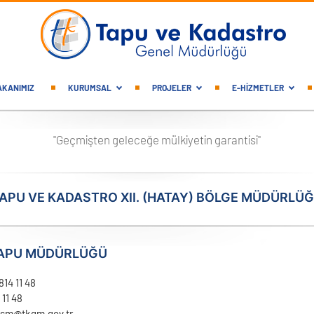
gation
AKANIMIZ
KURUMSAL
PROJELER
E-HİZMETLER
"Geçmişten geleceğe mülkiyetin garantisi"
APU VE KADASTRO XII. (HATAY) BÖLGE MÜDÜRLÜ
APU MÜDÜRLÜĞÜ
814 11 48
 11 48
sm@tkgm.gov.tr