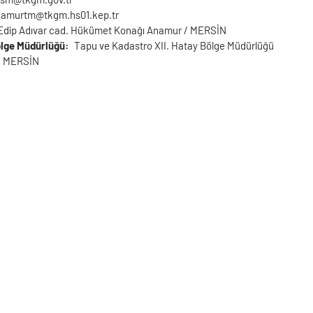
amurtm@tkgm.hs01.kep.tr
 Edip Adıvar cad. Hükümet Konağı Anamur / MERSİN
ölge Müdürlüğü
Tapu ve Kadastro XII. Hatay Bölge Müdürlüğü
MERSİN