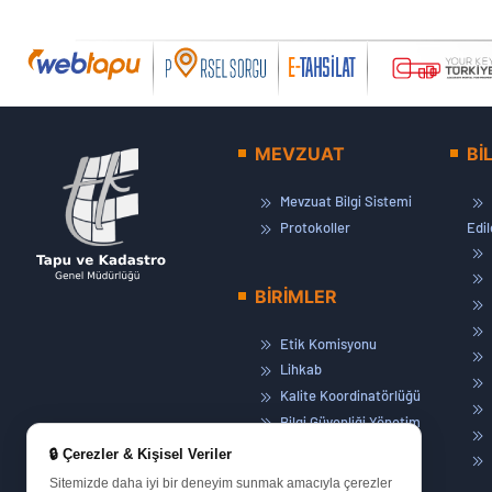
MEVZUAT
Bİ
Mevzuat Bilgi Sistemi
Protokoller
Edi
BİRİMLER
Etik Komisyonu
Lihkab
Kalite Koordinatörlüğü
Bilgi Güvenliği Yönetim
Sistemi
🔒 Çerezler & Kişisel Veriler
Basın ve Halkla İlişkiler
Sitemizde daha iyi bir deneyim sunmak amacıyla çerezler