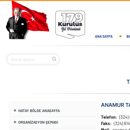
Ana içeriğe atla
Main navi
ANA SAYFA
B
T
ANAMUR T
HATAY BÖLGE ANASAYFA
Telefon
(324) 
ORGANIZASYON ŞEMASI
Faks
(324) 814
Mail
anamur-t