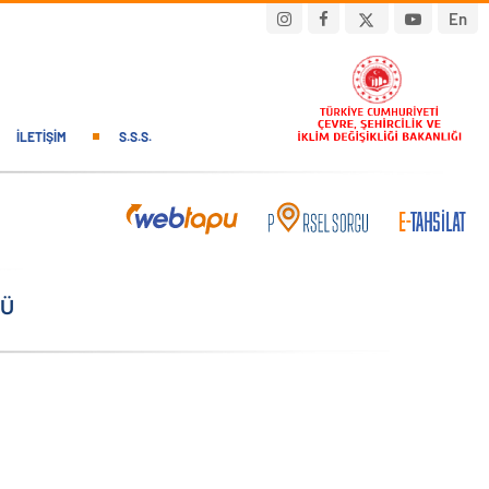
En
İLETIŞIM
S.S.S.
ĞÜ