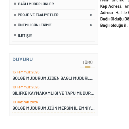
BAĞLI MÜDÜRLÜKLER
Kep Adresi
an
Adres
Halide
PROJE VE FAALIYETLER
Bağlı Olduğu B
ÖNEMLI GÜNLERIMIZ
Bağlı olduğu il
İLETIŞIM
DUYURU
TÜMÜ
13 Temmuz 2026
BÖLGE MÜDÜRÜMÜZDEN BAĞLI MÜDÜRLÜKLERE ZİYARET
10 Temmuz 2026
SİLİFKE KAYMAKAMLIĞI VE TAPU MÜDÜRLÜĞÜ ZİYARETİ
19 Haziran 2026
BÖLGE MÜDÜRÜMÜZÜN MERSİN İL EMNİYET MÜDÜRLÜĞÜ ZİYARETİ