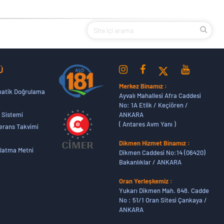
Ü
Merkez Binamız :
atik Doğrulama
Ayvalı Mahallesi Afra Caddesi
No: 1A Etlik / Keçiören /
ANKARA
 Sistemi
( Antares Avm Yanı )
erans Takvimi
Dikmen Hizmet Binamız :
latma Metni
Dikmen Caddesi No:14 (06420)
Bakanlıklar / ANKARA
Oran Yerleşkemiz :
Yukarı Dikmen Mah. 648. Cadde
No : 51/1 Oran Sitesi Çankaya /
ANKARA