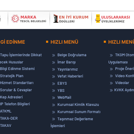
LGİ EDİNME
HIZLI MENÜ
HIZLI MEN
Tapu İşlemlerinde Dikkat
Belge Doğrulama
TKGM Otom
lecek Hususlar
İmar Barışı
Uygulaması
Bilgi Edinme Sistemi
Proje Öneri
Yayınlarımız
Stratejik Plan
Video Konf
Vefat Haberleri
Hizmet Standartları
Videolar
EBYS
Sorular & Cevaplar
KVKK Aydın
YBS
Kep Adresleri
WebMail
IP Telefon Bilgileri
Kurumsal Kimlik Klavuzu
ATKML
Kurumsal Sunum Formatı
TAKA-DER
Taşınmaz Değerleme
TAKAV
İşlemleri